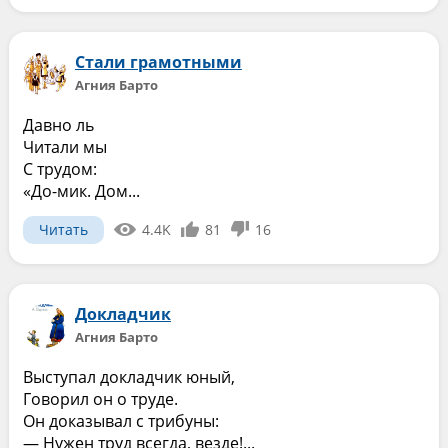
Стали грамотными
Агния Барто
Давно ль
Читали мы
С трудом:
«До-мик. Дом...
Читать
4.4K
81
16
Докладчик
Агния Барто
Выступал докладчик юный,
Говорил он о труде.
Он доказывал с трибуны:
— Нужен труд всегда, везде!...