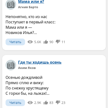
Мама или я?
Агния Барто
Непонятно, кто из нас
Поступает в первый класс:
Мама или я —
Новиков Илья?...
Читать
5.6K
90
11
Где ты ходишь осень
Аким Яков
Осенью дождливой
Прямо сплю и вижу:
По снежку хрустящему
С горки бы, на лыжах!...
Читать
2.9K
83
23