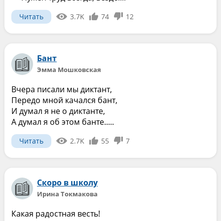
Читать
3.7K
74
12
Бант
Эмма Мошковская
Вчера писали мы диктант,
Передо мной качался бант,
И думал я не о диктанте,
А думал я об этом банте.....
Читать
2.7K
55
7
Скоро в школу
Ирина Токмакова
Какая радостная весть!