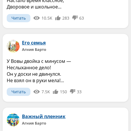
Настало время классное,
Дворовое и школьное...
Читать
10.5K
283
63
Его семья
Агния Барто
У Вовы двойка с минусом —
Неслыханное дело!
Он у доски не двинулся.
Не взял он в руки мела!...
Читать
7.5K
150
33
Важный пленник
Агния Барто