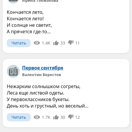
Ирина Токмакова
Кончается лето,
Кончается лето!
И солнце не светит,
А прячется где-то...
Читать
1.4K
33
11
Первое сентября
Валентин Берестов
Нежарким солнышком согреты,
Леса еще листвой одеты.
У первоклассников букеты.
День хоть и грустный, но веселый...
Читать
1.7K
30
12