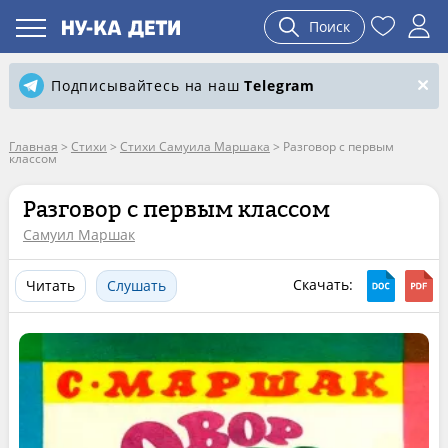
Поиск
Подписывайтесь на наш
Telegram
Главная
>
Стихи
>
Стихи Самуила Маршака
>
Разговор с первым
классом
Разговор с первым классом
Самуил Маршак
Скачать:
Читать
Слушать