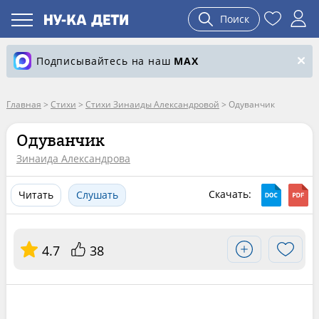
Поиск
Подписывайтесь на наш
MAX
Главная
>
Стихи
>
Стихи Зинаиды Александровой
>
Одуванчик
Одуванчик
Зинаида Александрова
Скачать:
Читать
Слушать
4.7
38