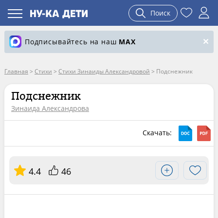
Поиск
Подписывайтесь на наш
MAX
Главная
>
Стихи
>
Стихи Зинаиды Александровой
>
Подснежник
Подснежник
Зинаида Александрова
Скачать:
4.4
46