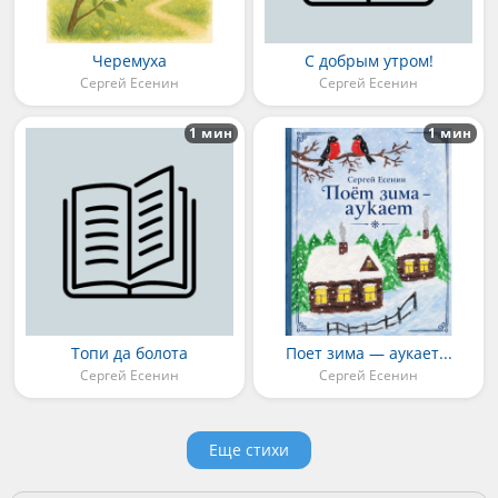
Черемуха
С добрым утром!
Сергей Есенин
Сергей Есенин
1 мин
1 мин
Топи да болота
Поет зима — аукает...
Сергей Есенин
Сергей Есенин
Еще стихи