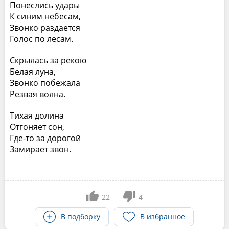
Понеслись удары
К синим небесам,
Звонко раздается
Голос по лесам.
Скрылась за рекою
Белая луна,
Звонко побежала
Резвая волна.
Тихая долина
Отгоняет сон,
Где-то за дорогой
Замирает звон.
22
4
В подборку
В избранное