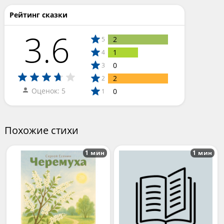
Рейтинг сказки
3.6
2
5
1
4
0
3
2
2
Оценок: 5
0
1
Похожие стихи
1 мин
1 мин