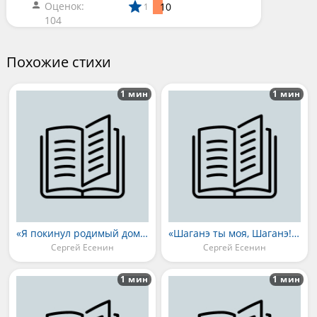
Оценок:
10
1
104
Похожие стихи
1 мин
1 мин
«Я покинул родимый дом...»
«Шаганэ ты моя, Шаганэ!..»
Сергей Есенин
Сергей Есенин
1 мин
1 мин