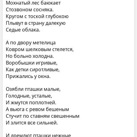
Мохнатый лес баюкает
Стозвоном сосняка.
Кругом с тоской глубокою
Плывут в страну далекую
Седые облака.
А по двору метелица
Ковром шелковым стелется,
Но больно холодна.
Воробышки игривые,
Как детки сиротливые,
Прижались у окна.
Озябли пташки малые,
Голодные, усталые,
И жмутся поплотней.
А вьюга с ревом бешеным
Стучит по ставням свешенным
И злится все сильней.
И дремлют пташки нежные