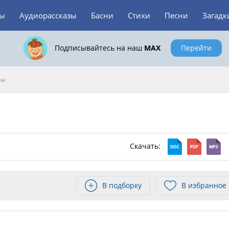
зы
Аудиорассказы
Басни
Стихи
Песни
Загадк
Подписывайтесь на наш
MAX
Перейти
сы
Скачать:
В подборку
В избранное