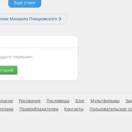
Еще стихи
стихи Михаила Пляцковского
Будьте первыми!
нтарий
краски
Рисование
Пословицы
Блог
Мультфильмы
За
еклама
Правообладателям
Контакты
Пользовательское с