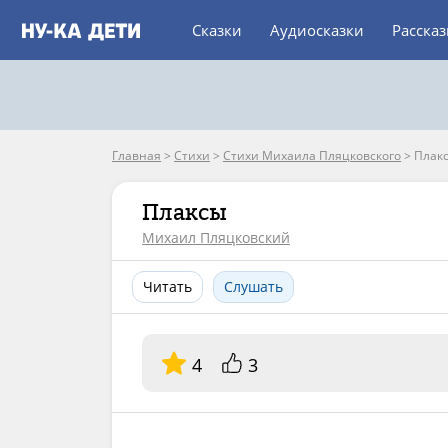
Сказки
Аудиосказки
Расска
Главная
>
Стихи
>
Стихи Михаила Пляцковского
>
Плак
Плаксы
Михаил Пляцковский
Читать
Слушать
4
3