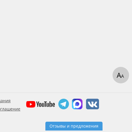
А
А
дания
оглашение
Отзывы и предложения