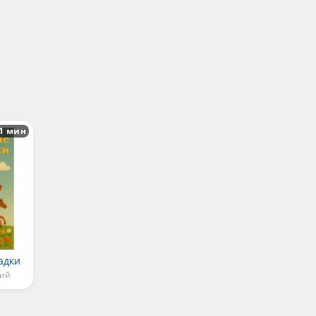
1 мин
адки
кий