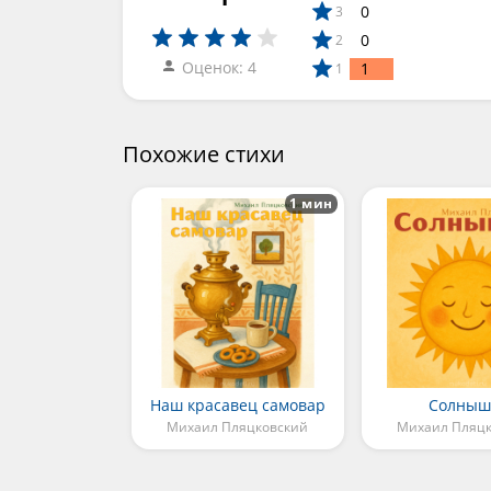
0
3
0
2
Оценок: 4
1
1
Похожие стихи
1 мин
Наш красавец самовар
Солныш
Михаил Пляцковский
Михаил Пляц