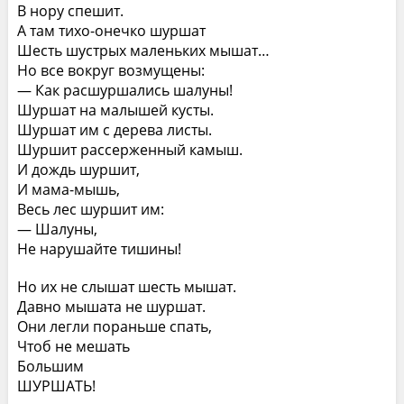
В нору спешит.
А там тихо-онечко шуршат
Шесть шустрых маленьких мышат…
Но все вокруг возмущены:
— Как расшуршались шалуны!
Шуршат на малышей кусты.
Шуршат им с дерева листы.
Шуршит рассерженный камыш.
И дождь шуршит,
И мама-мышь,
Весь лес шуршит им:
— Шалуны,
Не нарушайте тишины!
Но их не слышат шесть мышат.
Давно мышата не шуршат.
Они легли пораньше спать,
Чтоб не мешать
Большим
ШУРШАТЬ!