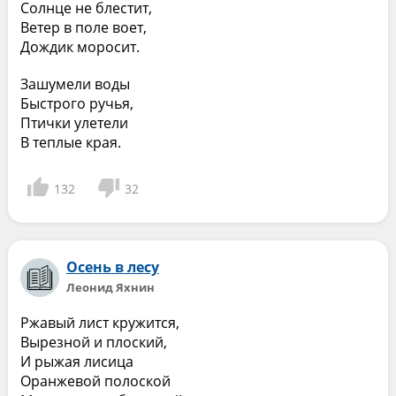
Солнце не блестит,
Ветер в поле воет,
Дождик моросит.
Зашумели воды
Быстрого ручья,
Птички улетели
В теплые края.
132
32
Осень в лесу
Леонид Яхнин
Ржавый лист кружится,
Вырезной и плоский,
И рыжая лисица
Оранжевой полоской