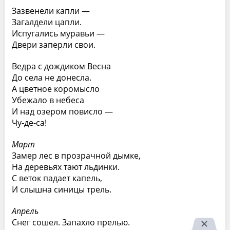
Зазвенели капли —
Загалдели цапли.
Испугались муравьи —
Двери заперли свои.
Ведра с дождиком Весна
До села не донесла.
А цветное коромысло
Убежало в небеса
И над озером повисло —
Чу-де-са!
Март
Замер лес в прозрачной дымке,
На деревьях тают льдинки.
С веток падает капель,
И слышна синицы трель.
Апрель
Снег сошел. Запахло прелью.