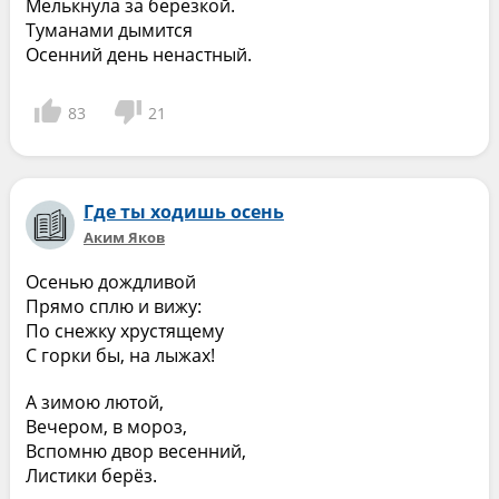
Мелькнула за березкой.
Туманами дымится
Осенний день ненастный.
83
21
Где ты ходишь осень
Аким Яков
Осенью дождливой
Прямо сплю и вижу:
По снежку хрустящему
С горки бы, на лыжах!
А зимою лютой,
Вечером, в мороз,
Вспомню двор весенний,
Листики берёз.