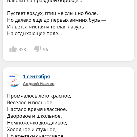
Блестит на праздной борозде…
Пустеет воздух, птиц не слышно боле,
Но далеко еще до первых зимних бурь —
И льется чистая и теплая лазурь
На отдыхающее поле…
338
96
1 сентября
Андрей Усачев
Промчалось лето красное,
Веселое и вольное.
Настало время классное,
Дворовое и школьное.
Немножечко дождливое,
Холодное и стужное,
Но все-таки счастливое