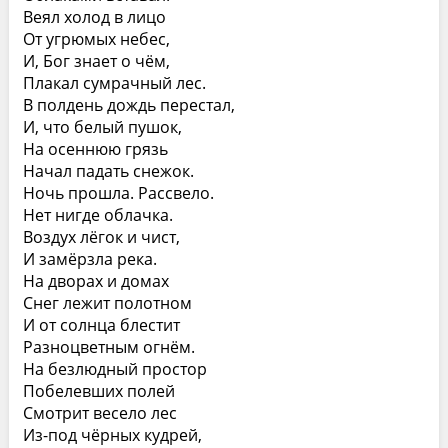
Веял холод в лицо
От угрюмых небес,
И, Бог знает о чём,
Плакал сумрачный лес.
В полдень дождь перестал,
И, что белый пушок,
На осеннюю грязь
Начал падать снежок.
Ночь прошла. Рассвело.
Нет нигде облачка.
Воздух лёгок и чист,
И замёрзла река.
На дворах и домах
Снег лежит полотном
И от солнца блестит
Разноцветным огнём.
На безлюдный простор
Побелевших полей
Смотрит весело лес
Из-под чёрных кудрей,