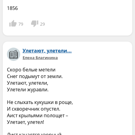
1856
79
29
Улетают, улетели...
Елена Благинина
Скоро белые метели
Снег подымут от земли.
Улетают, улетели,
Улетели журавли.
Не слыхать кукушки в роще,
И скворечник опустел.
Аист крыльями полощет –
Улетает, улетел!
Лист качается узорный