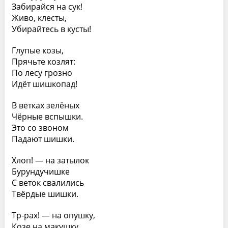
Забирайся на сук!
Живо, клесты,
Убирайтесь в кусты!
Глупые козы,
Прячьте козлят:
По лесу грозно
Идёт шишкопад!
В ветках зелёных
Чёрные вспышки.
Это со звоном
Падают шишки.
Хлоп! — на затылок
Бурундучишке
С веток свалились
Твёрдые шишки.
Тр-рах! — на опушку,
Козе на макушку,