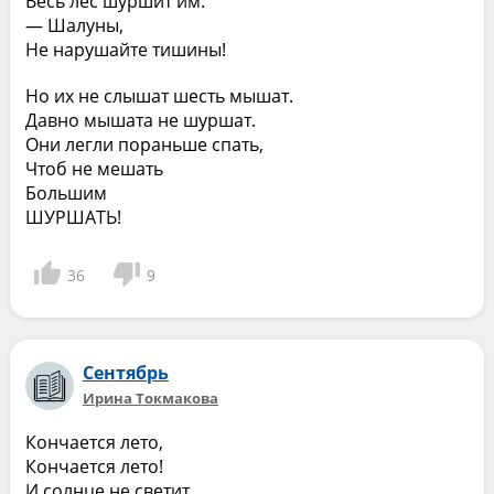
Весь лес шуршит им:
— Шалуны,
Не нарушайте тишины!
Но их не слышат шесть мышат.
Давно мышата не шуршат.
Они легли пораньше спать,
Чтоб не мешать
Большим
ШУРШАТЬ!
36
9
Сентябрь
Ирина Токмакова
Кончается лето,
Кончается лето!
И солнце не светит,