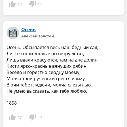
42
11
Осень
Алексей Толстой
Осень. Обсыпается весь наш бедный сад,
Листья пожелтелые по ветру летят;
Лишь вдали красуются, там на дне долин,
Кисти ярко-красные вянущих рябин.
Весело и горестно сердцу моему,
Молча твои рученьки грею я и жму,
В очи тебе глядючи, молча слезы лью,
Не умею высказать, как тебя люблю.
1858
37
12