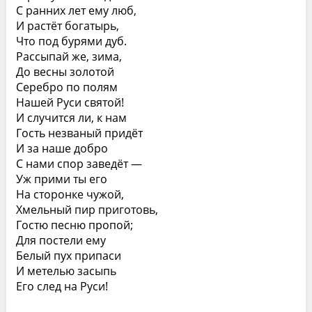
С ранних лет ему люб,
И растёт богатырь,
Что под бурями дуб.
Рассыпай же, зима,
До весны золотой
Серебро по полям
Нашей Руси святой!
И случится ли, к нам
Гость незваный придёт
И за наше добро
С нами спор заведёт —
Уж прими ты его
На сторонке чужой,
Хмельный пир приготовь,
Гостю песню пропой;
Для постели ему
Белый пух припаси
И метелью засыпь
Его след на Руси!