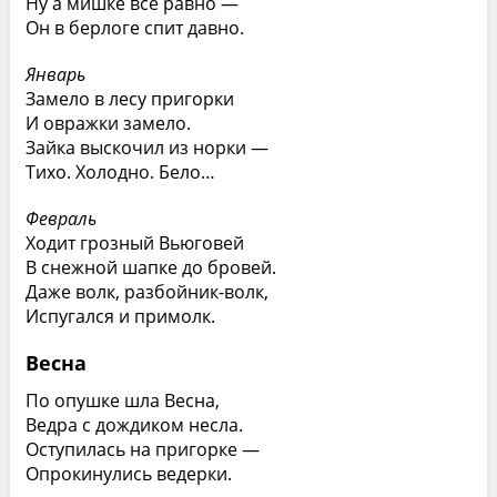
Ну а мишке все равно —
Он в берлоге спит давно.
Январь
Замело в лесу пригорки
И овражки замело.
Зайка выскочил из норки —
Тихо. Холодно. Бело…
Февраль
Ходит грозный Вьюговей
В снежной шапке до бровей.
Даже волк, разбойник-волк,
Испугался и примолк.
Весна
По опушке шла Весна,
Ведра с дождиком несла.
Оступилась на пригорке —
Опрокинулись ведерки.