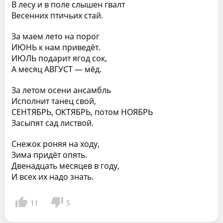
В лесу и в поле слышен гвалт
Весенних птичьих стай.
За маем лето на порог
ИЮНЬ к нам приведёт.
ИЮЛЬ подарит ягод сок,
А месяц АВГУСТ — мёд.
За летом осени ансамбль
Исполнит танец свой,
СЕНТЯБРЬ, ОКТЯБРЬ, потом НОЯБРЬ
Засыпят сад листвой.
Снежок роняя на ходу,
Зима придёт опять.
Двенадцать месяцев в году,
И всех их надо знать.
11
5