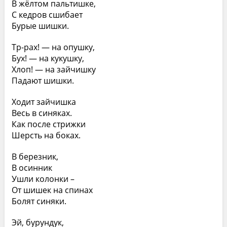
В жёлтом пальтишке,
С кедров сшибает
Бурые шишки.
Тр-рах! — на опушку,
Бух! — на кукушку,
Хлоп! — на зайчишку
Падают шишки.
Ходит зайчишка
Весь в синяках.
Как после стрижки
Шерсть на боках.
В березник,
В осинник
Ушли колонки –
От шишек на спинах
Болят синяки.
Эй, бурундук,