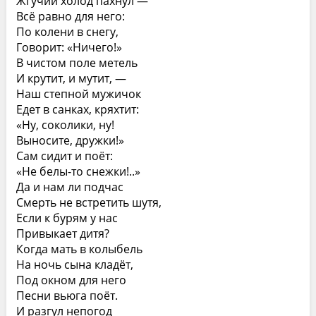
Жгучий холод пахнул —
Всё равно для него:
По колени в снегу,
Говорит: «Ничего!»
В чистом поле метель
И крутит, и мутит, —
Наш степной мужичок
Едет в санках, кряхтит:
«Ну, соколики, ну!
Выносите, дружки!»
Сам сидит и поёт:
«Не белы-то снежки!..»
Да и нам ли подчас
Смерть не встретить шутя,
Если к бурям у нас
Привыкает дитя?
Когда мать в колыбель
На ночь сына кладёт,
Под окном для него
Песни вьюга поёт.
И разгул непогод