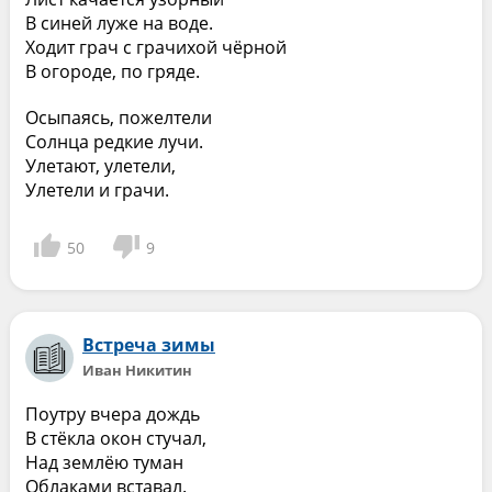
В синей луже на воде.
Ходит грач с грачихой чёрной
В огороде, по гряде.
Осыпаясь, пожелтели
Солнца редкие лучи.
Улетают, улетели,
Улетели и грачи.
50
9
Встреча зимы
Иван Никитин
Поутру вчера дождь
В стёкла окон стучал,
Над землёю туман
Облаками вставал.