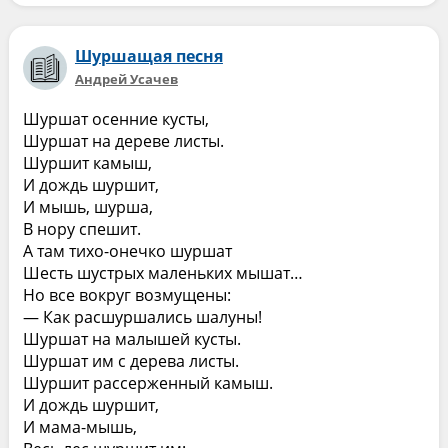
Шуршащая песня
Андрей Усачев
Шуршат осенние кусты,
Шуршат на дереве листы.
Шуршит камыш,
И дождь шуршит,
И мышь, шурша,
В нору спешит.
А там тихо-онечко шуршат
Шесть шустрых маленьких мышат…
Но все вокруг возмущены:
— Как расшуршались шалуны!
Шуршат на малышей кусты.
Шуршат им с дерева листы.
Шуршит рассерженный камыш.
И дождь шуршит,
И мама-мышь,