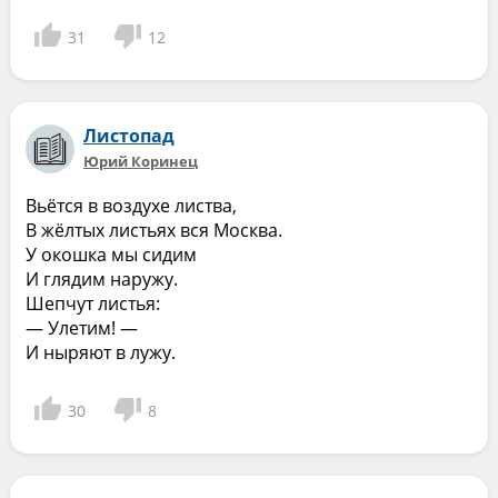
31
12
Листопад
Юрий Коринец
Вьётся в воздухе листва,
В жёлтых листьях вся Москва.
У окошка мы сидим
И глядим наружу.
Шепчут листья:
— Улетим! —
И ныряют в лужу.
30
8