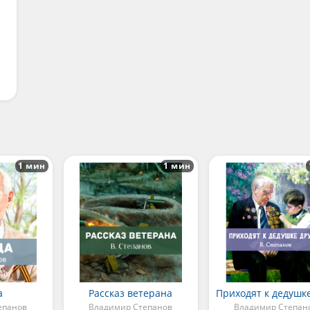
1 мин
1 мин
а
Рассказ ветерана
епанов
Владимир Степанов
Владимир Степан