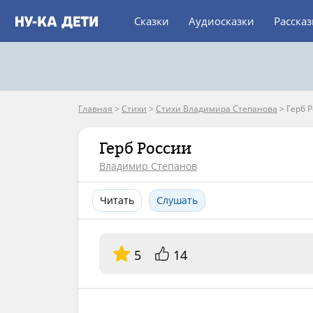
Сказки
Аудиосказки
Расска
Главная
>
Стихи
>
Стихи Владимира Степанова
>
Герб 
Герб России
Владимир Степанов
Читать
Слушать
5
14