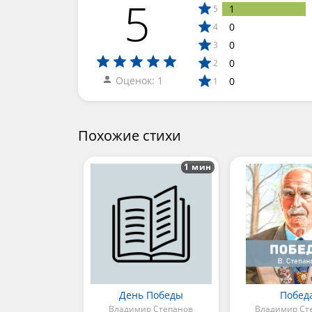
5
1
5
0
4
0
3
0
2
Оценок: 1
0
1
Похожие стихи
1 мин
День Победы
Побед
Владимир Степанов
Владимир Ст