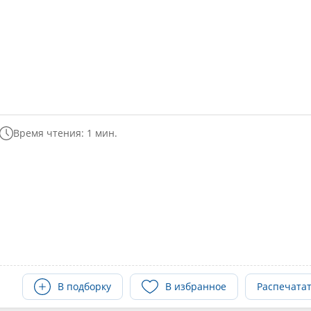
Время чтения: 1 мин.
В подборку
В избранное
Распечата