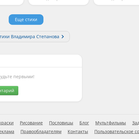
Еще стихи
стихи Владимира Степанова
Будьте первыми!
нтарий
краски
Рисование
Пословицы
Блог
Мультфильмы
За
еклама
Правообладателям
Контакты
Пользовательское с