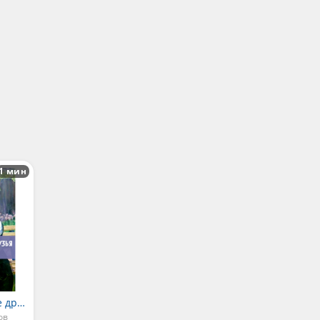
1 мин
Приходят к дедушке друзья
ов