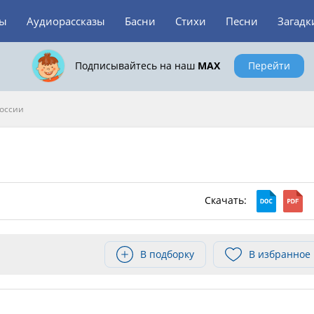
зы
Аудиорассказы
Басни
Стихи
Песни
Загадк
Подписывайтесь на наш
MAX
Перейти
России
Скачать:
В подборку
В избранное