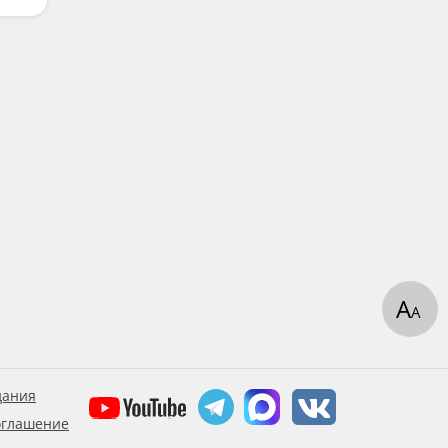
А
А
дания
оглашение