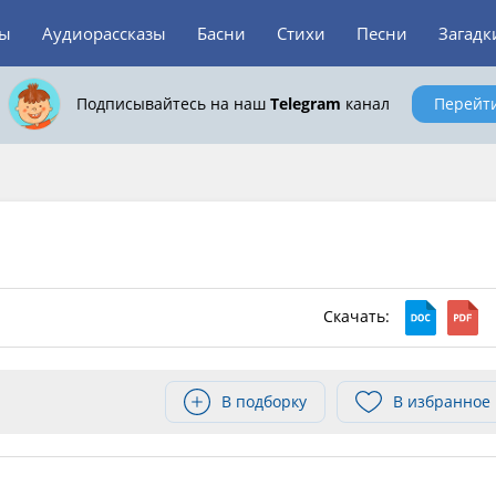
зы
Аудиорассказы
Басни
Стихи
Песни
Загадк
Подписывайтесь на наш
Telegram
канал
Перейт
Скачать:
В подборку
В избранное