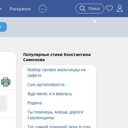
...
и
Раскраски
Поиск
и
Популярные стихи Константина
Симонова
Майор привез мальчишку на
лафете
Сын артиллериста
Жди меня, и я вернусь
Родина
Ты помнишь, Алеша, дороги
Смоленщины
Тот самый длинный день в году