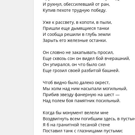
И рухнул, обессилевший от ран,
Купив пехоте трудную победу.
Уже к рассвету, в копоти, в пыли,
Пришли еще дымящиеся танки
И сообща решили в глубь земли
Зарыть его железные останки.
Он словно не закапывать просил,
Еще сквозь сон он видел бой вчерашний,
Он упирался, он что было сил
Еще грозил своей разбитой башней.
Чтоб видно было далеко окрест,
Мы холм над ним насыпали могильный,
Прибив звезду фанерную на шест —
Над полем боя памятник посильный.
Когда бы монумент велели мне
Воздвигнуть всем погибшим здесь, в пустын
Я б на гранитной тесаной стене
Поставил танк с глазницами пустыми;