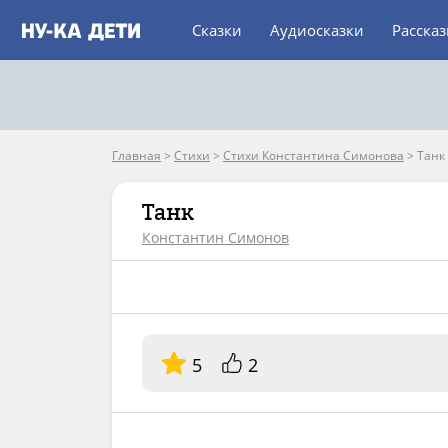
Сказки
Аудиосказки
Расска
Главная
>
Стихи
>
Стихи Константина Симонова
>
Танк
Танк
Константин Симонов
5
2