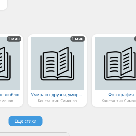
1 мин
1 мин
не люблю
Умирают друзья, умирают
Фотография
Симонов
Константин Симонов
Константин Симо
Еще стихи