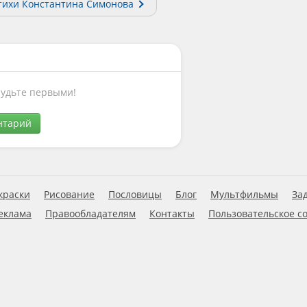
тихи Константина Симонова
Будьте первыми!
нтарий
краски
Рисование
Пословицы
Блог
Мультфильмы
За
еклама
Правообладателям
Контакты
Пользовательское с