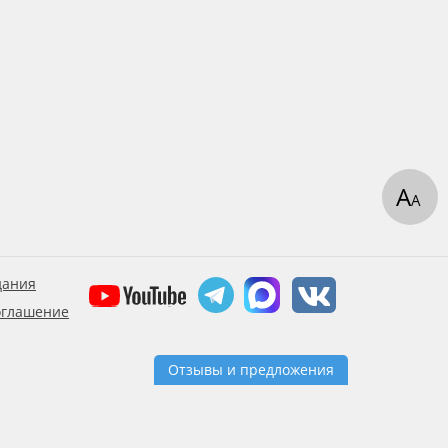
А
А
дания
оглашение
Отзывы и предложения