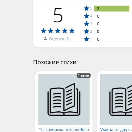
5
2
5
0
4
0
3
0
2
Оценок: 2
0
1
Похожие стихи
1 мин
Ты говорила мне люблю