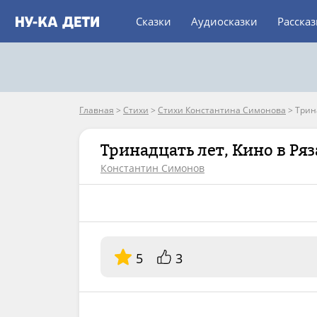
Сказки
Аудиосказки
Расска
Главная
>
Стихи
>
Стихи Константина Симонова
>
Трин
Тринадцать лет, Кино в Ря
Константин Симонов
5
3