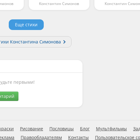
Симонов
Константин Симонов
Константин Симо
Еще стихи
тихи Константина Симонова
Будьте первыми!
нтарий
краски
Рисование
Пословицы
Блог
Мультфильмы
За
еклама
Правообладателям
Контакты
Пользовательское с