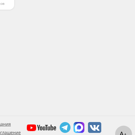
нов
дания
А
оглашение