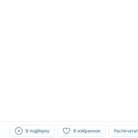
В подборку
В избранное
Распечата