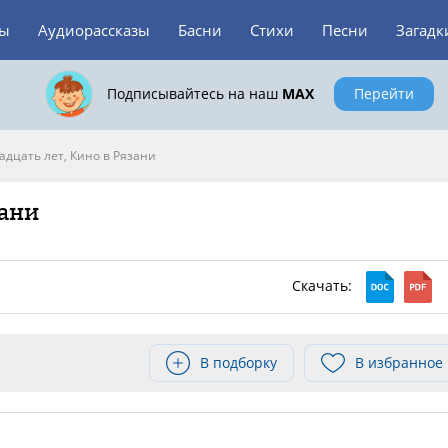
зы
Аудиорассказы
Басни
Стихи
Песни
Загадк
Подписывайтесь на наш
MAX
Перейти
адцать лет, Кино в Рязани
зани
Скачать:
В подборку
В избранное