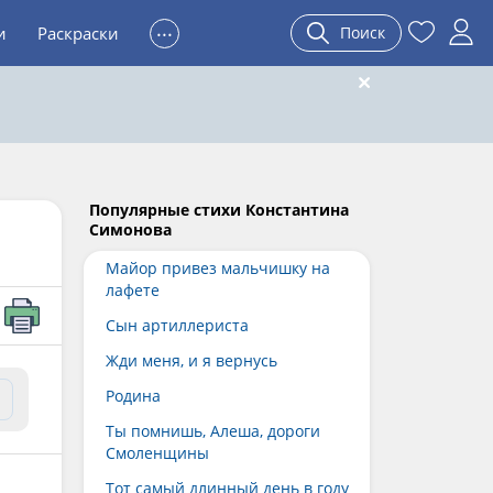
...
и
Раскраски
Поиск
Популярные стихи Константина
Симонова
Майор привез мальчишку на
лафете
Сын артиллериста
Жди меня, и я вернусь
Родина
Ты помнишь, Алеша, дороги
Смоленщины
Тот самый длинный день в году