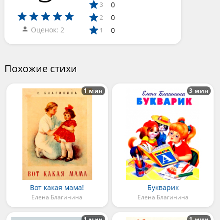
0
3
0
2
Оценок: 2
0
1
Похожие стихи
1 мин
3 мин
Вот какая мама!
Букварик
Елена Благинина
Елена Благинина
1 мин
1 мин