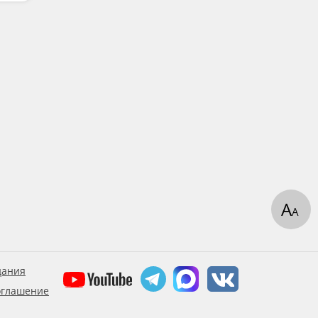
А
А
дания
оглашение