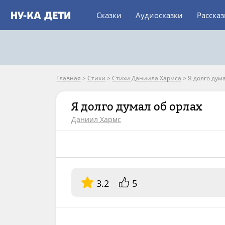
Сказки
Аудиосказки
Расска
Главная
>
Стихи
>
Стихи Даниила Хармса
>
Я долго дум
Я долго думал об орлах
Даниил Хармс
3.2
5