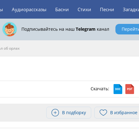
зы
Аудиорассказы
Басни
Стихи
Песни
Загадк
Подписывайтесь на наш
Telegram
канал
Перейт
ал об орлах
Скачать:
В подборку
В избранное