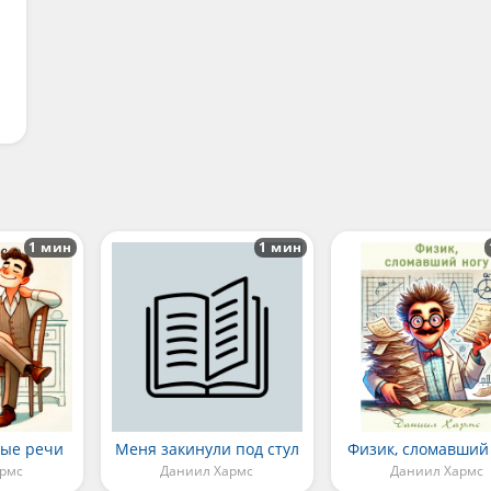
1 мин
1 мин
ые речи
Меня закинули под стул
Физик, сломавший
армс
Даниил Хармс
Даниил Хармс