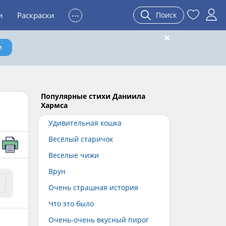
...
и
Раскраски
Поиск
и
Популярные стихи Даниила
Хармса
Удивительная кошка
Весёлый старичок
Веселые чижи
Врун
Очень страшная история
Что это было
Очень-очень вкусный пирог