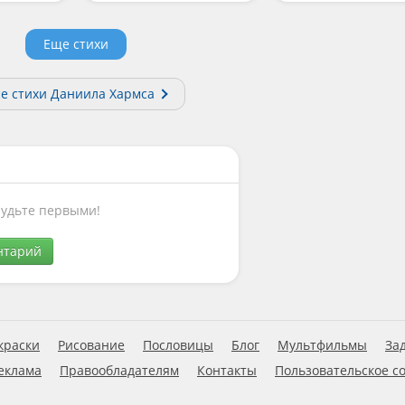
Еще стихи
е стихи Даниила Хармса
Будьте первыми!
нтарий
краски
Рисование
Пословицы
Блог
Мультфильмы
За
еклама
Правообладателям
Контакты
Пользовательское с