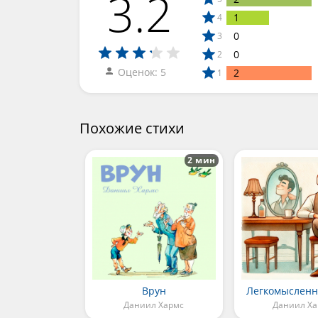
3.2
1
4
0
3
0
2
Оценок: 5
2
1
Похожие стихи
2 мин
Врун
Легкомысленн
Даниил Хармс
Даниил Х