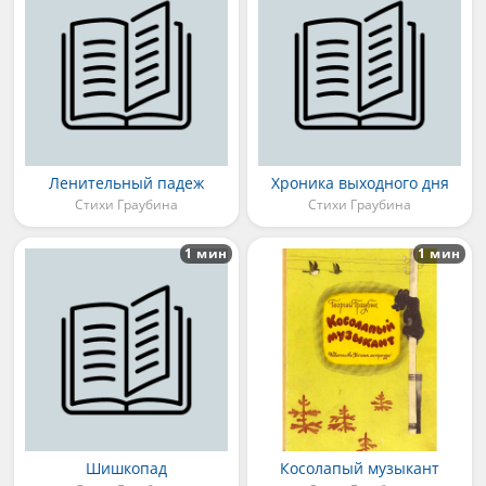
Ленительный падеж
Хроника выходного дня
Стихи Граубина
Стихи Граубина
1 мин
1 мин
Шишкопад
Косолапый музыкант