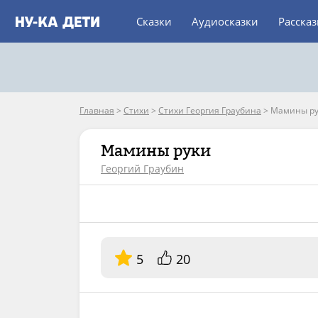
Сказки
Аудиосказки
Расска
Главная
>
Стихи
>
Стихи Георгия Граубина
>
Мамины р
Мамины руки
Георгий Граубин
5
20