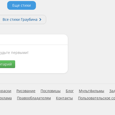
Еще стихи
Все стихи Граубина
Будьте первыми!
нтарий
краски
Рисование
Пословицы
Блог
Мультфильмы
За
еклама
Правообладателям
Контакты
Пользовательское с