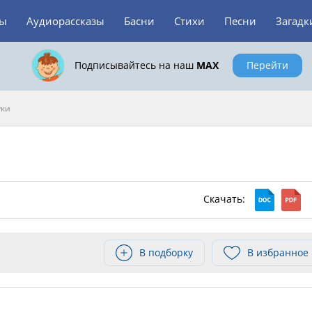
зы
Аудиорассказы
Басни
Стихи
Песни
Загадк
Подписывайтесь на наш
MAX
Перейти
уки
Скачать:
В подборку
В избранное