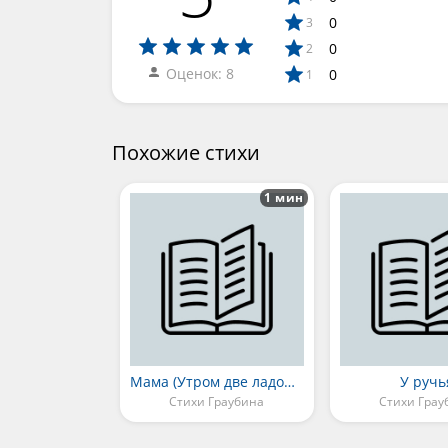
0
3
0
2
Оценок: 8
0
1
Похожие стихи
1 мин
Мама (Утром две ладони)
У ручь
Стихи Граубина
Стихи Грау