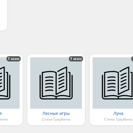
1 мин
1 мин
я
Лесные игры
Луна
бина
Стихи Граубина
Стихи Граубина