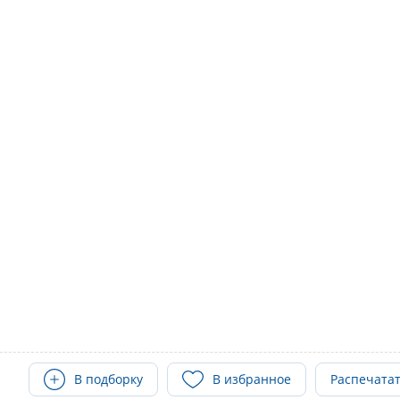
В подборку
В избранное
Распечата