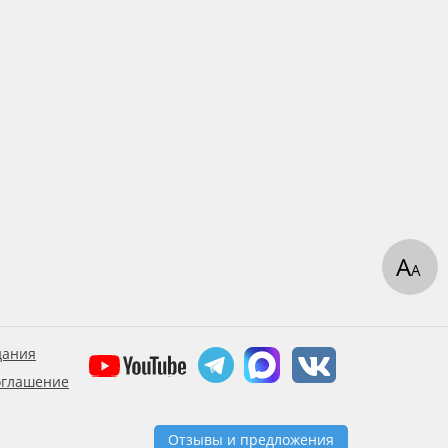
А
А
дания
оглашение
Отзывы и предложения