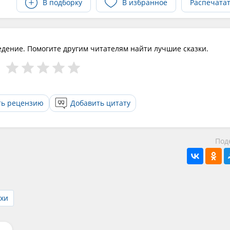
В подборку
В избранное
Распечата
едение. Помогите другим читателям найти лучшие сказки.
ть рецензию
Добавить цитату
Под
ихи