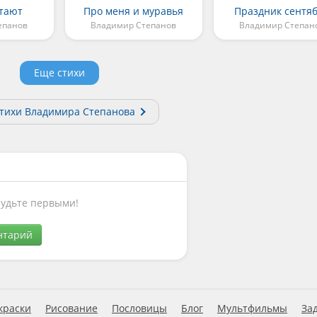
тают
Про меня и муравья
Праздник сентя
епанов
Владимир Степанов
Владимир Степан
Еще стихи
стихи Владимира Степанова
Будьте первыми!
нтарий
краски
Рисование
Пословицы
Блог
Мультфильмы
За