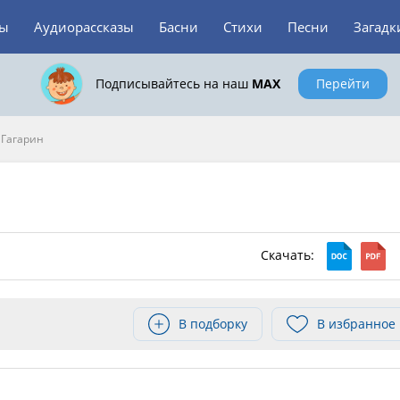
зы
Аудиорассказы
Басни
Стихи
Песни
Загадк
Подписывайтесь на наш
MAX
Перейти
Гагарин
Скачать:
В подборку
В избранное