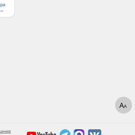
бря
ов
А
А
дания