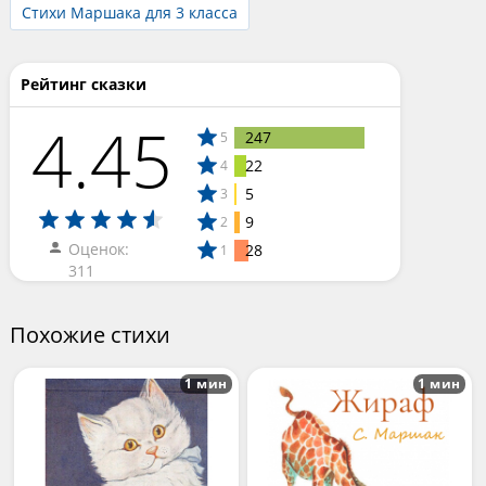
Стихи Маршака для 3 класса
Рейтинг сказки
4.45
247
5
22
4
5
3
9
2
Оценок:
28
1
311
Похожие стихи
1 мин
1 мин