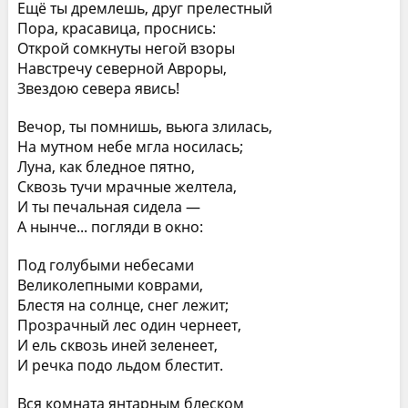
Ещё ты дремлешь, друг прелестный
Пора, красавица, проснись:
Открой сомкнуты негой взоры
Навстречу северной Авроры,
Звездою севера явись!
Вечор, ты помнишь, вьюга злилась,
На мутном небе мгла носилась;
Луна, как бледное пятно,
Сквозь тучи мрачные желтела,
И ты печальная сидела —
А нынче... погляди в окно:
Под голубыми небесами
Великолепными коврами,
Блестя на солнце, снег лежит;
Прозрачный лес один чернеет,
И ель сквозь иней зеленеет,
И речка подо льдом блестит.
Вся комната янтарным блеском