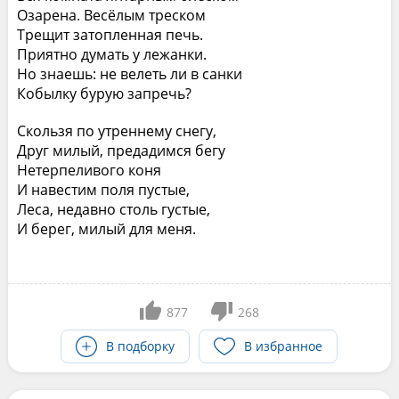
Озарена. Весёлым треском
Трещит затопленная печь.
Приятно думать у лежанки.
Но знаешь: не велеть ли в санки
Кобылку бурую запречь?
Скользя по утреннему снегу,
Друг милый, предадимся бегу
Нетерпеливого коня
И навестим поля пустые,
Леса, недавно столь густые,
И берег, милый для меня.
877
268
В подборку
В избранное