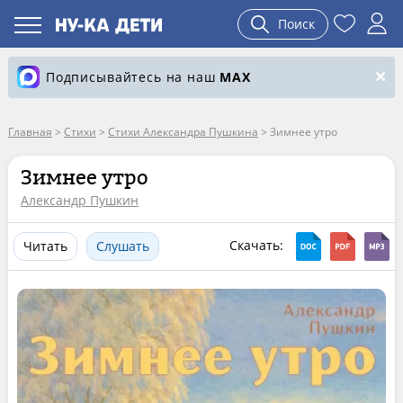
Поиск
Подписывайтесь на наш
MAX
Главная
>
Стихи
>
Стихи Александра Пушкина
>
Зимнее утро
Зимнее утро
Александр Пушкин
Скачать:
Читать
Слушать