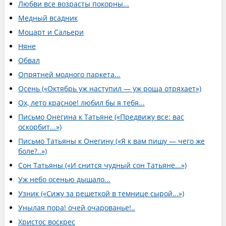
Любви все возрасты покорны...
Медный всадник
Моцарт и Сальери
Няне
Обвал
Опрятней модного паркета...
Осень («Октябрь уж наступил — уж роща отряхает»)
Ох, лето красное! любил бы я тебя...
Письмо Онегина к Татьяне («Предвижу все: вас
оскорбит...»)
Письмо Татьяны к Онегину («Я к вам пишу — чего же
боле?..»)
Сон Татьяны («И снится чудный сон Татьяне...»)
Уж небо осенью дышало...
Узник («Сижу за решеткой в темнице сырой...»)
Унылая пора! очей очарованье!..
Христос воскрес