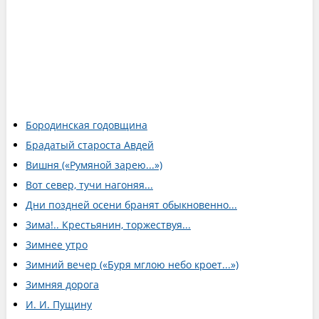
Бородинская годовщина
Брадатый староста Авдей
Вишня («Румяной зарею...»)
Вот север, тучи нагоняя...
Дни поздней осени бранят обыкновенно...
Зима!.. Крестьянин, торжествуя...
Зимнее утро
Зимний вечер («Буря мглою небо кроет...»)
Зимняя дорога
И. И. Пущину