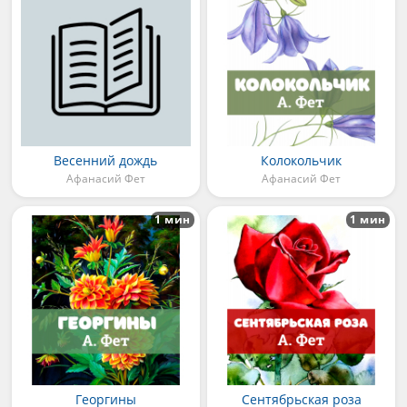
Весенний дождь
Колокольчик
Афанасий Фет
Афанасий Фет
1 мин
1 мин
Георгины
Сентябрьская роза