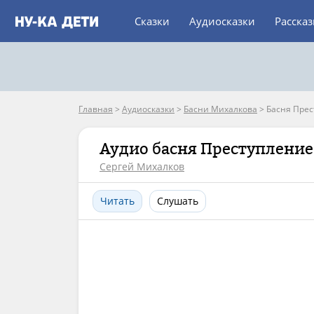
Сказки
Аудиосказки
Расска
Главная
>
Аудиосказки
>
Басни Михалкова
>
Басня Прес
Аудио басня Преступление
Сергей Михалков
Читать
Слушать