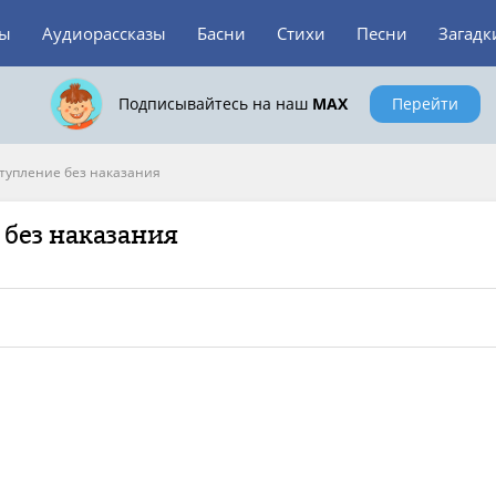
зы
Аудиорассказы
Басни
Стихи
Песни
Загадк
Подписывайтесь на наш
MAX
Перейти
тупление без наказания
 без наказания