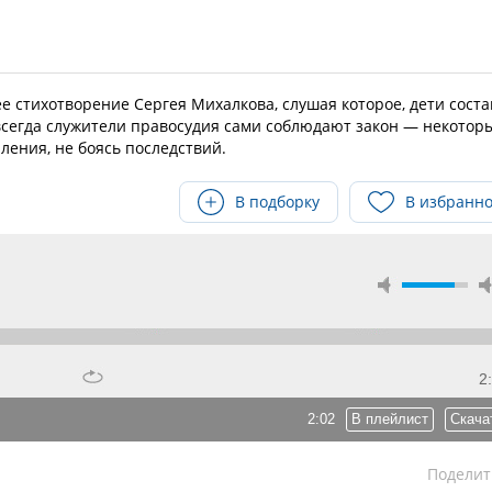
 стихотворение Сергея Михалкова, слушая которое, дети соста
всегда служители правосудия сами соблюдают закон — некотор
ения, не боясь последствий.
В подборку
В избранн
2
2:02
В плейлист
Скача
Поделит