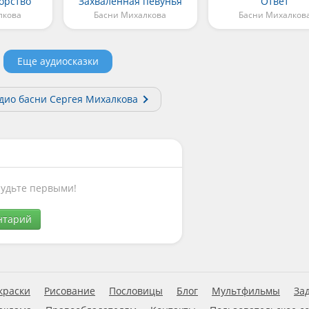
орство
Захваленная певунья
Ответ
лкова
Басни Михалкова
Басни Михалков
Еще аудиосказки
удио басни Сергея Михалкова
Будьте первыми!
нтарий
краски
Рисование
Пословицы
Блог
Мультфильмы
За