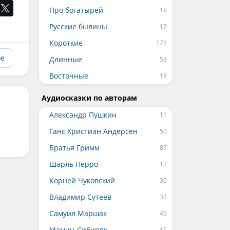
Про богатырей
Русские былины
Короткие
ое
Длинные
Восточные
Аудиосказки по авторам
Александр Пушкин
Ганс Христиан Андерсен
Братья Гримм
Шарль Перро
Корней Чуковский
Владимир Сутеев
Самуил Маршак
Мамин-Сибиряк