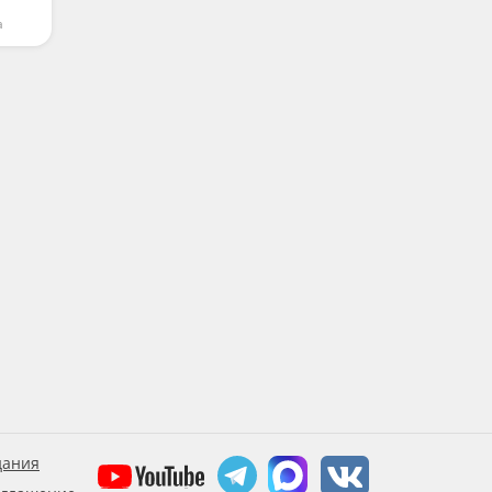
а
дания