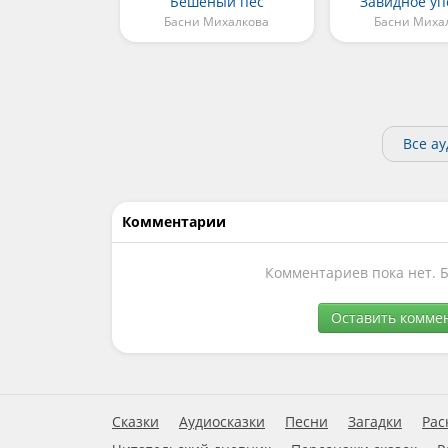
Бешеный пёс
Завидное уп
Басни Михалкова
Басни Миха
Все а
Комментарии
Комментариев пока нет. 
Оставить комме
Сказки
Аудиосказки
Песни
Загадки
Рас