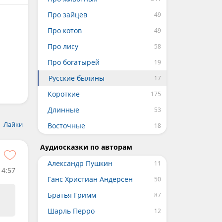
Про зайцев
Про котов
Про лису
Про богатырей
Русские былины
Короткие
Длинные
Лайки
Восточные
Аудиосказки по авторам
Александр Пушкин
14:57
Ганс Христиан Андерсен
Братья Гримм
Шарль Перро