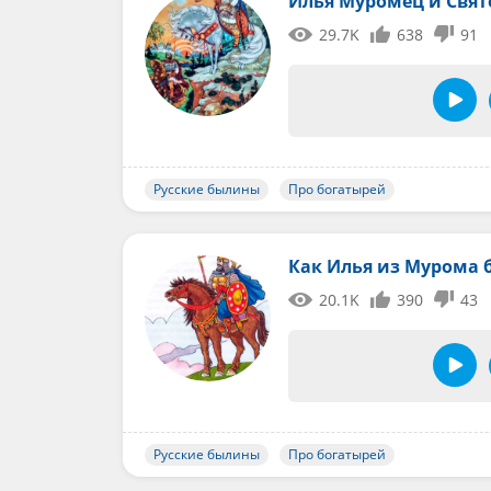
Илья Муромец и Свят
29.7K
638
91
Русские былины
Про богатырей
Как Илья из Мурома 
20.1K
390
43
Русские былины
Про богатырей