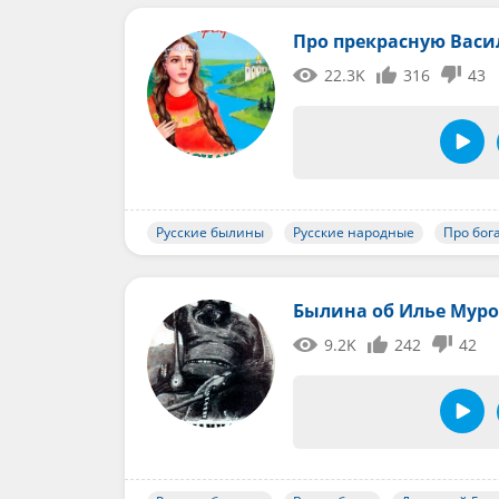
Про прекрасную Вас
22.3K
316
43
Русские былины
Русские народные
Про бог
Былина об Илье Мур
9.2K
242
42