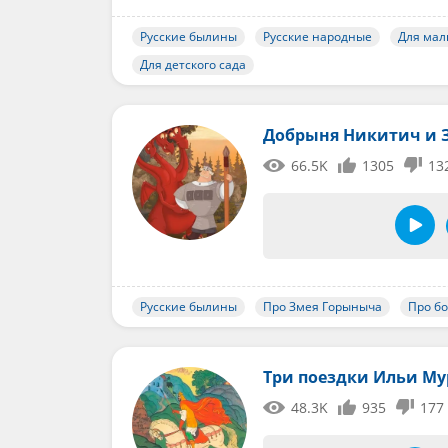
Русские былины
Русские народные
Для мал
Для детского сада
Добрыня Никитич и 
66.5K
1305
13
Русские былины
Про Змея Горыныча
Про б
Три поездки Ильи М
48.3K
935
177