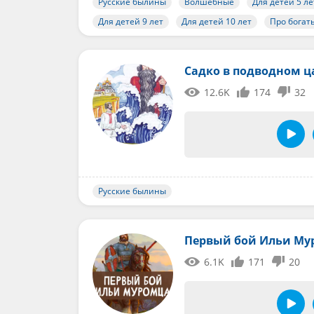
Русские былины
Волшебные
Для детей 5 ле
Для детей 9 лет
Для детей 10 лет
Про богат
Садко в подводном ц
12.6K
174
32
Русские былины
Первый бой Ильи Му
6.1K
171
20