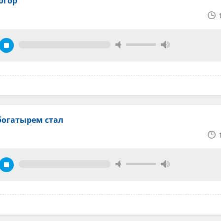
огор
богатырем стал