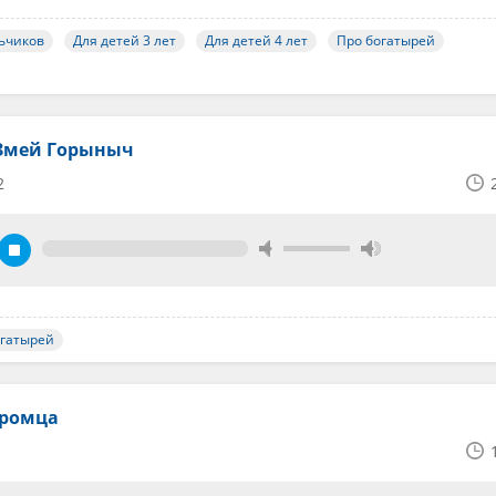
ьчиков
Для детей 3 лет
Для детей 4 лет
Про богатырей
Змей Горыныч
2
огатырей
уромца