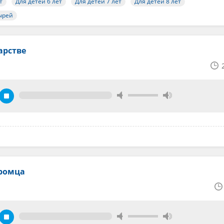
т
Для детей 6 лет
Для детей 7 лет
Для детей 8 лет
ырей
арстве
ромца