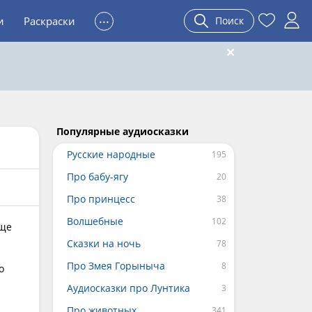
...
и
Раскраски
Поиск
Популярные аудиосказки
Русские народные
Про бабу-ягу
Про принцесс
Волшебные
еще
Сказки на ночь
Про Змея Горыныча
о
Аудиосказки про Лунтика
Про животных