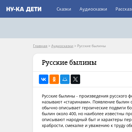
Сказки
Аудиосказки
Расска
Главная
>
Аудиосказки
>
Русские былины
Русские былины
Русские былины - произведения русского ф
называют «старинами». Появление былин с
обычно описывает героические подвиги б
былин около 400, но наиболее известны пр
описывают народный быт и характеры пер
храбрости, смекалке и уважению к труду о