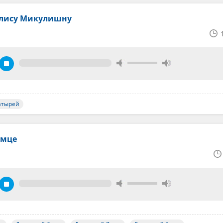
илису Микулишну
атырей
омце