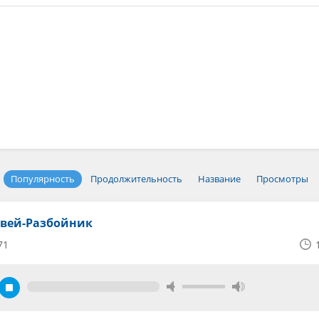
Популярность
Продолжительность
Название
Просмотры
овей-Разбойник
71