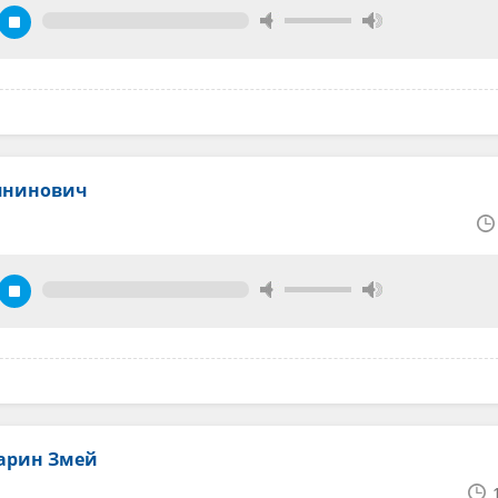
лянинович
гарин Змей