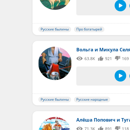
Русские былины
Про богатырей
Вольга и Микула Се
63.8K
921
169
Русские былины
Русские народные
Алёша Попович и Ту
71.3K
891
118