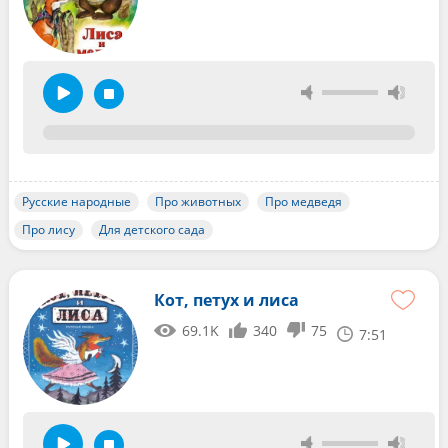
Русские народные
Про животных
Про медведя
Про лису
Для детского сада
Кот, петух и лиса
69.1K
340
75
7:51