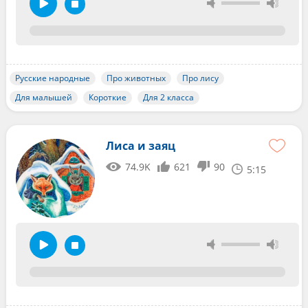
Русские народные
Про животных
Про лису
Для малышей
Короткие
Для 2 класса
Лиса и заяц
74.9K
621
90
5:15