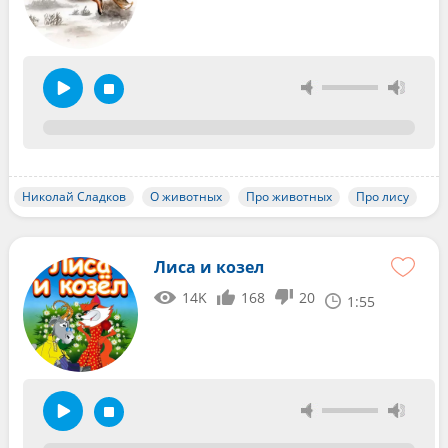
Николай Сладков
О животных
Про животных
Про лису
Лиса и козел
14K
168
20
1:55