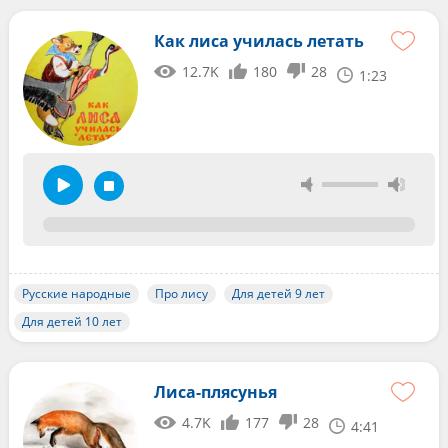
Как лиса училась летать
12.7K
180
28
1:23
Русские народные
Про лису
Для детей 9 лет
Для детей 10 лет
Лиса-плясунья
4.7K
177
28
4:41