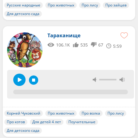
Русские народные
Про животных
Про лису
Про зайцев
Для детского сада
Тараканище
106.1K
535
67
5:59
Корней Чуковский
Про животных
Про волка
Про лису
Про котов
Для детей 4 лет
Поучительные
Для детского сада