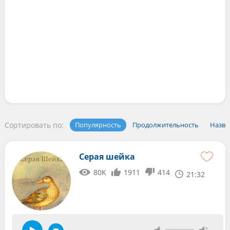
Сортировать по:
Популярность
Продолжительность
Назва
Серая шейка
80K
1911
414
21:32