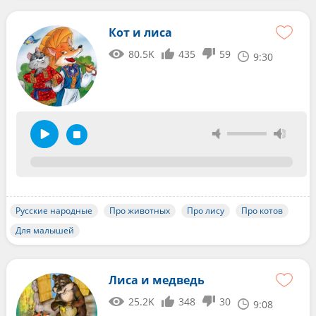
Кот и лиса
80.5K
435
59
9:30
Русские народные
Про животных
Про лису
Про котов
Для малышей
Лиса и медведь
25.2K
348
30
9:08