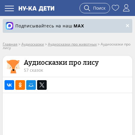
Поиск
Подписывайтесь на наш
MAX
Главная
>
Аудиосказки
>
Аудиосказки про животных
>
Аудиосказки про
лису
Аудиосказки про лису
57 сказок