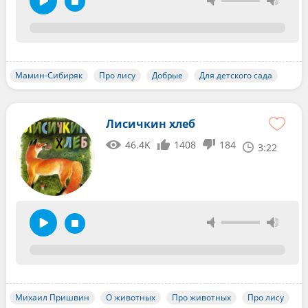
Мамин-Сибиряк
Про лису
Добрые
Для детского сада
Лисичкин хлеб
46.4K
1408
184
3:22
Михаил Пришвин
О животных
Про животных
Про лису