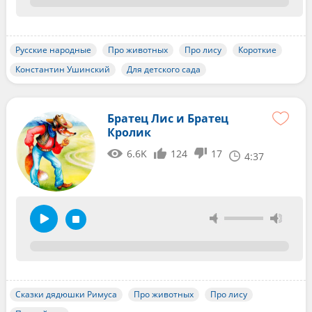
Русские народные
Про животных
Про лису
Короткие
Константин Ушинский
Для детского сада
Братец Лис и Братец
Кролик
6.6K
124
17
4:37
Сказки дядюшки Римуса
Про животных
Про лису