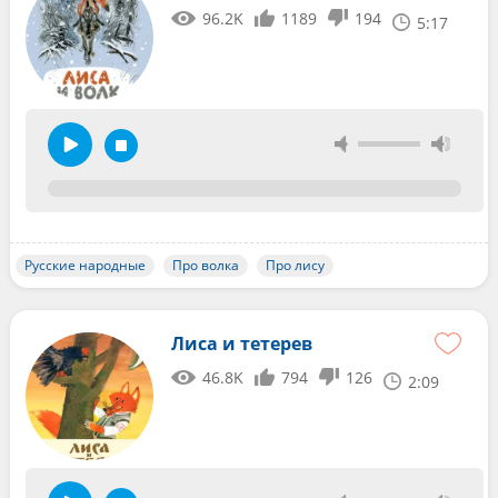
96.2K
1189
194
5:17
Русские народные
Про волка
Про лису
Лиса и тетерев
46.8K
794
126
2:09