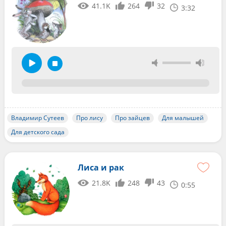
41.1K
264
32
3:32
Владимир Сутеев
Про лису
Про зайцев
Для малышей
Для детского сада
Лиса и рак
21.8K
248
43
0:55