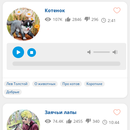
Котенок
107K
2846
296
2:41
Лев Толстой
О животных
Про котов
Короткие
Добрые
Заячьи лапы
74.4K
2455
340
10:44