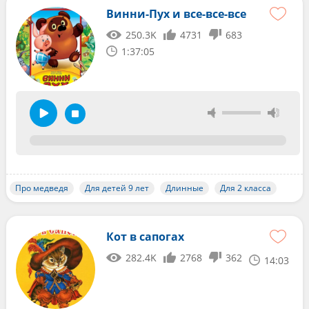
Винни-Пух и все-все-все
250.3K
4731
683
1:37:05
Про медведя
Для детей 9 лет
Длинные
Для 2 класса
Кот в сапогах
282.4K
2768
362
14:03