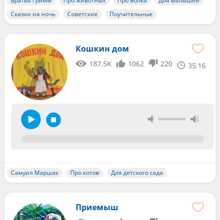
Братья Гримм
Про животных
Про волка
Для малышей
Сказки на ночь
Советские
Поучительные
Кошкин дом
187.5K
1062
220
35:16
Самуил Маршак
Про котов
Для детского сада
Приемыш