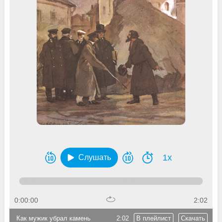
1x
Слушать
0:00:00
2:02
Как мужик убрал камень
2:02
В плейлист
Скачать