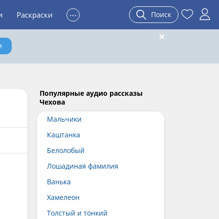
...
и
Раскраски
Поиск
и
Популярные аудио рассказы
Чехова
Мальчики
Каштанка
Белолобый
Лошадиная фамилия
Ванька
Хамелеон
Толстый и тонкий