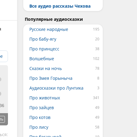
Все аудио рассказы Чехова
Популярные аудиосказки
я
Русские народные
Про бабу-ягу
Про принцесс
ое
Волшебные
Сказки на ночь
Про Змея Горыныча
Аудиосказки про Лунтика
Про животных
36
Про зайцев
Про котов
ть
Про лису
ься:
Про богатырей