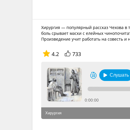
Хирургия — популярный рассказ Чехова в т
боль срывает маски с елейных чинопочитат
Произведение учит работать на совесть и 
4.2
733
Слушать
0:00:00
Хирургия