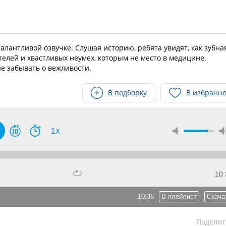
алантливой озвучке. Слушая историю, ребята увидят, как зубна
елей и хвастливых неумех, которым не место в медицине.
не забывать о вежливости.
В подборку
В избранн
1x
10:
10:36
В плейлист
Скача
Поделит