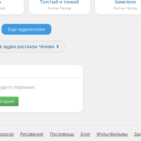
а
Толстый и тонкий
Хамелеон
хов
Антон Чехов
Антон Чехов
Еще аудиосказки
е аудио рассказы Чехова
Будьте первыми!
нтарий
краски
Рисование
Пословицы
Блог
Мультфильмы
За