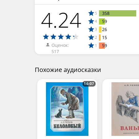
4.24
358
5
59
4
26
3
15
2
Оценок:
59
1
517
Похожие аудиосказки
16:07