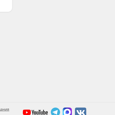
дания