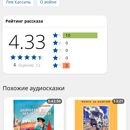
Лев Кассиль
О войне
Рейтинг рассказа
4.33
10
5
0
4
0
3
0
2
Оценок: 12
2
1
Похожие аудиосказки
5:42:50
53:21