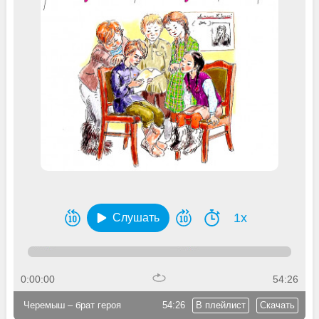
1x
Слушать
0:00:00
54:26
Черемыш – брат героя
54:26
В плейлист
Скачать