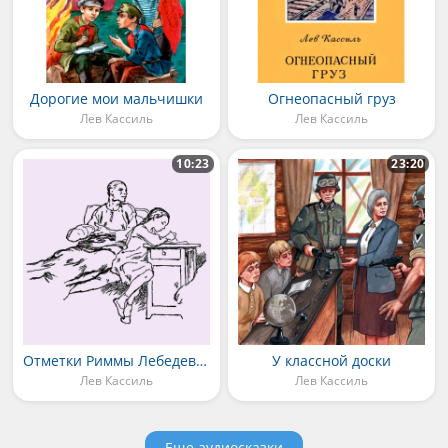
Дорогие мои мальчишки
Огнеопасный груз
Лев Кассиль
Лев Кассиль
10:23
23:20
Отметки Риммы Лебедевой
У классной доски
Лев Кассиль
Лев Кассиль
Еще аудиосказки