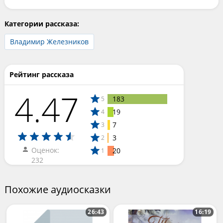
Категории рассказа:
Владимир Железников
Рейтинг рассказа
4.47
183
5
19
4
7
3
3
2
Оценок:
20
1
232
Похожие аудиосказки
26:43
16:19