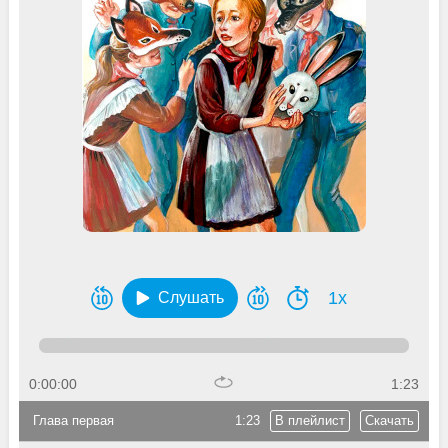
1x
Слушать
0:00:00
1:23
Глава первая
1:23
В плейлист
Скачать