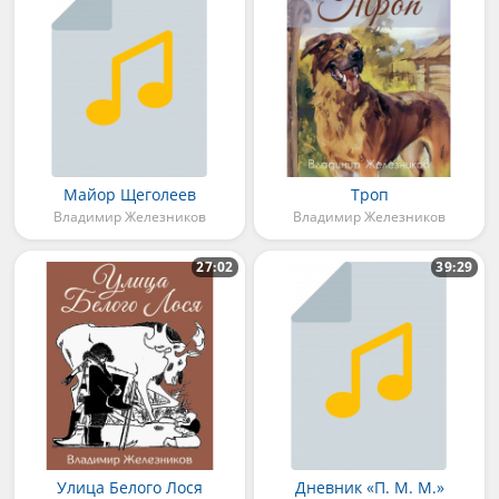
Майор Щеголеев
Троп
Владимир Железников
Владимир Железников
27:02
39:29
Улица Белого Лося
Дневник «П. М. М.»