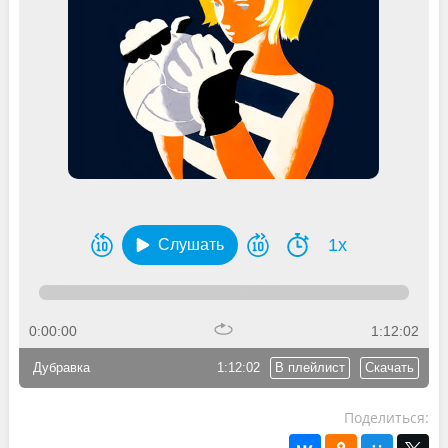
1x
Слушать
0:00:00
1:12:02
Дубравка
1:12:02
В плейлист
Скачать
Поделиться: