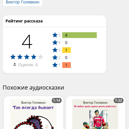
Виктор Голявкин
Рейтинг рассказа
4
4
5
0
4
1
3
0
2
Оценок: 6
1
1
Похожие аудиосказки
1:14
7:22