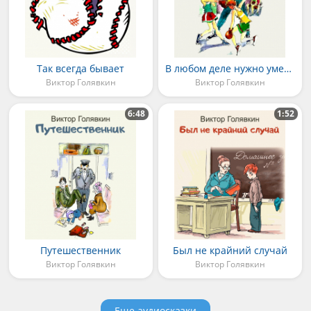
Так всегда бывает
В любом деле нужно уметь работать
Виктор Голявкин
Виктор Голявкин
6:48
1:52
Путешественник
Был не крайний случай
Виктор Голявкин
Виктор Голявкин
Еще аудиосказки