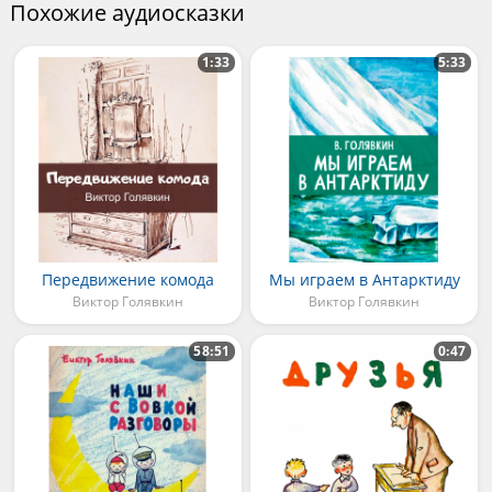
Похожие аудиосказки
1:33
5:33
Передвижение комода
Мы играем в Антарктиду
Виктор Голявкин
Виктор Голявкин
58:51
0:47