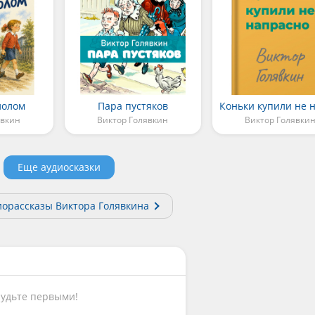
лолом
Пара пустяков
явкин
Виктор Голявкин
Виктор Голявки
Еще аудиосказки
иорассказы Виктора Голявкина
Будьте первыми!