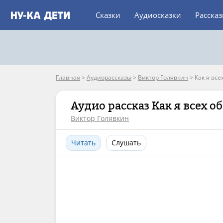
Сказки
Аудиосказки
Расска
Главная
>
Аудиорассказы
>
Виктор Голявкин
>
Как я все
Аудио рассказ Как я всех о
Виктор Голявкин
Читать
Слушать