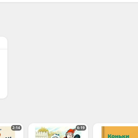
2:14
6:19