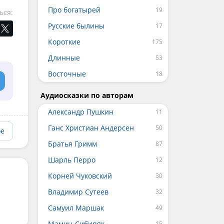
Про богатырей
ься:
Русские былины
Короткие
Длинные
Восточные
Аудиосказки по авторам
Александр Пушкин
Ганс Христиан Андерсен
ое
Братья Гримм
Шарль Перро
Корней Чуковский
Владимир Сутеев
Самуил Маршак
Мамин-Сибиряк