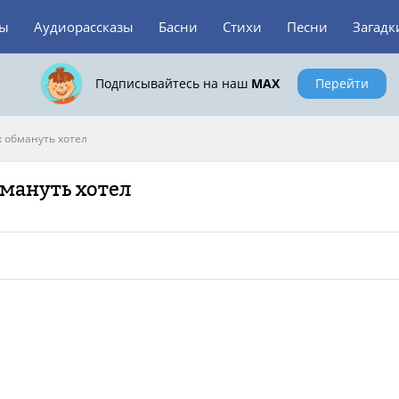
зы
Аудиорассказы
Басни
Стихи
Песни
Загадк
Подписывайтесь на наш
MAX
Перейти
х обмануть хотел
бмануть хотел