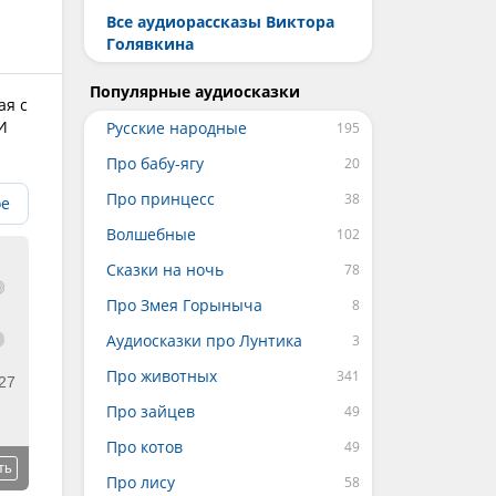
Все аудиорассказы Виктора
Голявкина
Популярные аудиосказки
ая с
И
Русские народные
Про бабу-ягу
Про принцесс
ое
Волшебные
Сказки на ночь
Про Змея Горыныча
Аудиосказки про Лунтика
Про животных
27
Про зайцев
Про котов
ть
Про лису