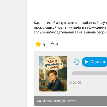
Как я всех обмануть хотел — забавный слу
промокашкой, мальчик ввёл в заблуждение 
только наблюдательная Таня вывела озорни
5
3
Слушать
0:00:00
Как я всех обмануть хотел