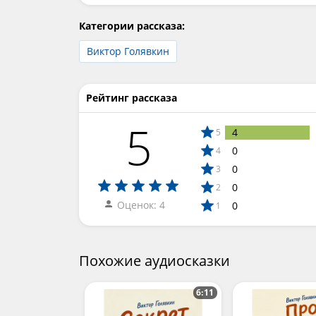
Категории рассказа:
Виктор Голявкин
Рейтинг рассказа
5
4
5
0
4
0
3
0
2
Оценок: 4
0
1
Похожие аудиосказки
6:11