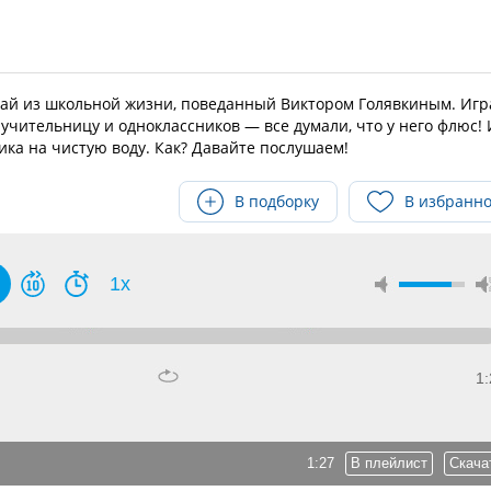
чай из школьной жизни, поведанный Виктором Голявкиным. Игр
учительницу и одноклассников — все думали, что у него флюс! 
ка на чистую воду. Как? Давайте послушаем!
В подборку
В избранн
1x
1:
1:27
В плейлист
Скача