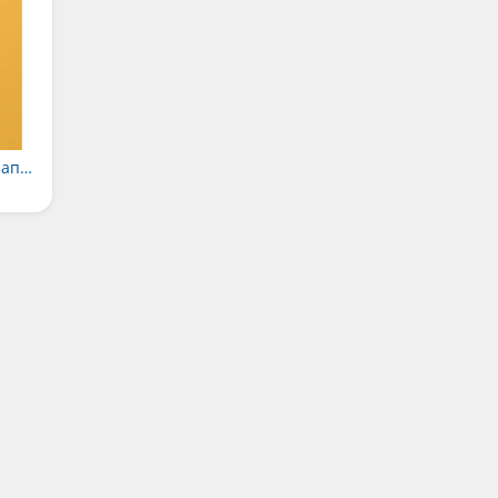
Коньки купили не напрасно
н