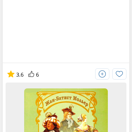
3.6
6