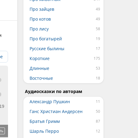
Про зайцев
Про котов
Про лису
и
Про богатырей
Русские былины
ое
Короткие
Длинные
Восточные
Аудиосказки по авторам
Александр Пушкин
19
Ганс Христиан Андерсен
Братья Гримм
Шарль Перро
ть