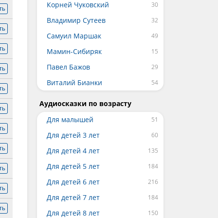
Корней Чуковский
ть
Владимир Сутеев
ть
Самуил Маршак
ть
Мамин-Сибиряк
Павел Бажов
ть
Виталий Бианки
ть
Аудиосказки по возрасту
ть
Для малышей
ть
Для детей 3 лет
ть
Для детей 4 лет
Для детей 5 лет
ть
Для детей 6 лет
ть
Для детей 7 лет
ть
Для детей 8 лет