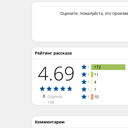
Оцените, пожалуйста, это произв
Рейтинг рассказа
4.69
172
5
11
4
4
3
1
2
Оценок:
10
1
198
Комментарии