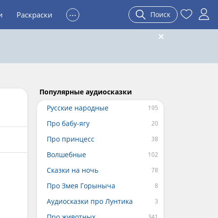
...
и
Раскраски
Поиск
Популярные аудиосказки
Русские народные
Про бабу-ягу
Про принцесс
Волшебные
Сказки на ночь
Про Змея Горыныча
Аудиосказки про Лунтика
Про животных