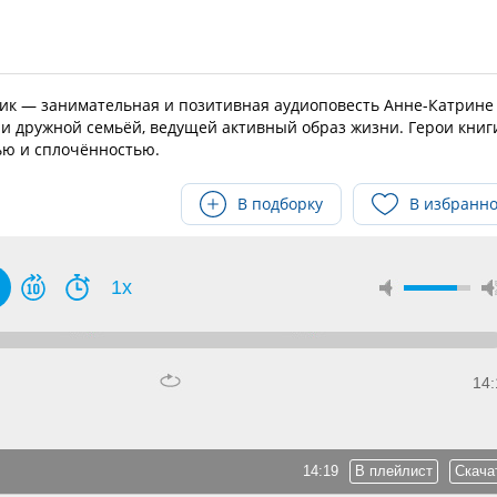
овик — занимательная и позитивная аудиоповесть Анне-Катрине
 и дружной семьёй, ведущей активный образ жизни. Герои книг
ью и сплочённостью.
В подборку
В избранн
1x
14:
14:19
В плейлист
Скача