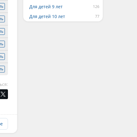
Для детей 9 лет
ть
Для детей 10 лет
ть
ть
ть
ть
ть
ься:
ое