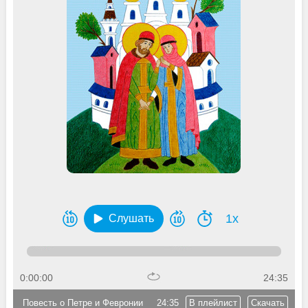
1x
Слушать
0:00:00
24:35
Повесть о Петре и Февронии
24:35
В плейлист
Скачать