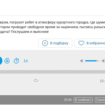
ром, погрузит ребят в атмосферу курортного городка, где шуми
стории проводит свободное время за нырянием, пытаясь разыс
 удача? Послушаем и выясним!
В подборку
В избранн
1x
15:
15:44
В плейлист
Скача