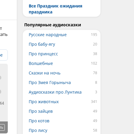
Все Праздник ожидания
праздника
Популярные аудиосказки
т
кать
Русские народные
Про бабу-ягу
Про принцесс
ое
Волшебные
Сказки на ночь
Про Змея Горыныча
Аудиосказки про Лунтика
Про животных
44
Про зайцев
Про котов
ть
Про лису