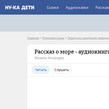
Сказки
Аудиосказки
Расска
Главная
>
Аудиорассказы
>
Праздник ожидания праздн
Рассказ о море - аудиокниг
Фазиль Искандер
Читать
Слушать