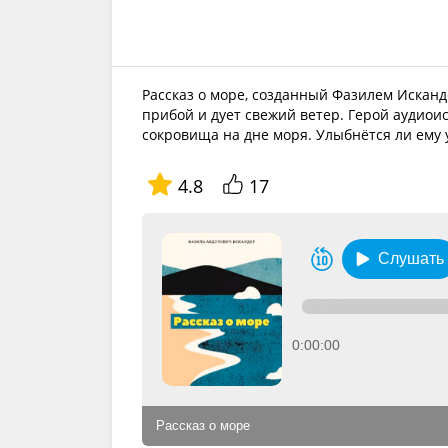
Рассказ о море, созданный Фазилем Исканде
прибой и дует свежий ветер. Герой аудиои
сокровища на дне моря. Улыбнётся ли ему
4.8
17
Слушать
0:00:00
Рассказ о море