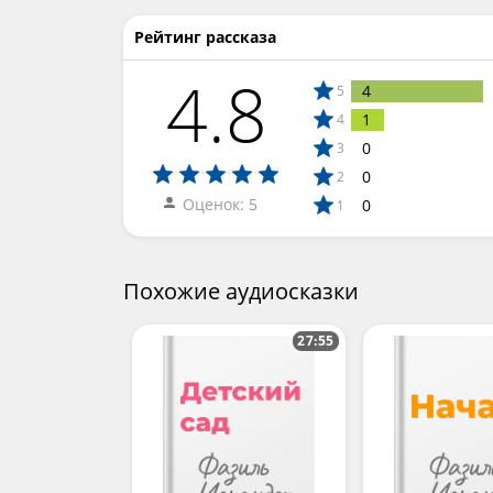
Рейтинг рассказа
4.8
4
5
1
4
0
3
0
2
Оценок: 5
0
1
Похожие аудиосказки
27:55