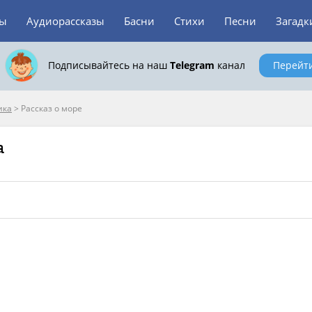
зы
Аудиорассказы
Басни
Стихи
Песни
Загадк
Подписывайтесь на наш
Telegram
канал
Перейт
ика
>
Рассказ о море
а