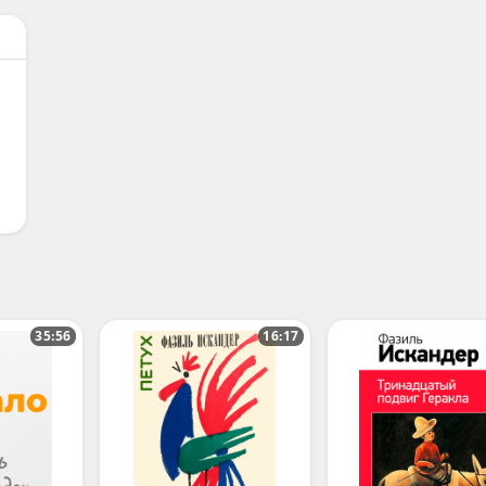
35:56
16:17