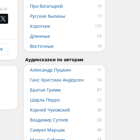
Про богатырей
ься:
Русские былины
Короткие
Длинные
Восточные
ое
Аудиосказки по авторам
Александр Пушкин
Ганс Христиан Андерсен
Братья Гримм
Шарль Перро
Корней Чуковский
Владимир Сутеев
Самуил Маршак
Мамин-Сибиряк