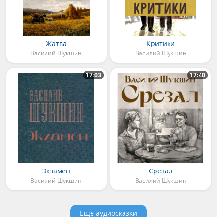
Жатва
Критики
Василий Шукшин
Василий Шукшин
17:03
17:40
Экзамен
Срезал
Василий Шукшин
Василий Шукшин
Еще аудиосказки