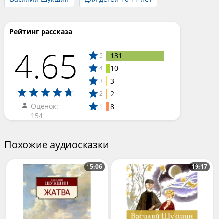
Рейтинг рассказа
4.65
131
5
10
4
3
3
2
2
Оценок:
8
1
154
Похожие аудиосказки
15:06
19:17