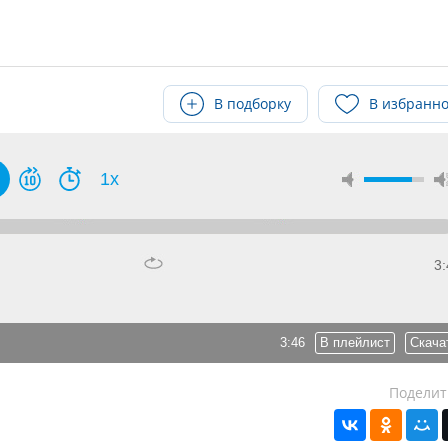
В подборку
В избранн
1x
3:
3:46
В плейлист
Скача
Поделит