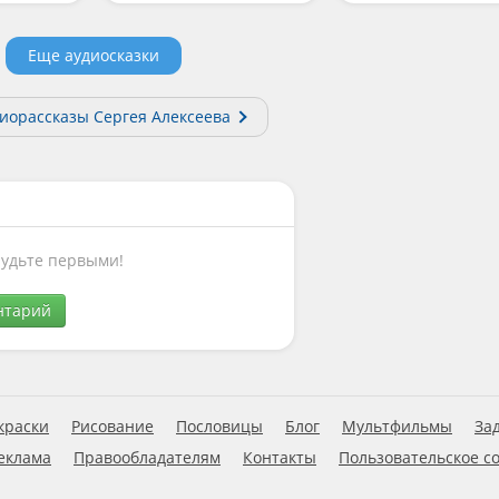
Еще аудиосказки
диорассказы Сергея Алексеева
Будьте первыми!
нтарий
краски
Рисование
Пословицы
Блог
Мультфильмы
За
еклама
Правообладателям
Контакты
Пользовательское с