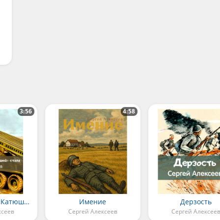
3:56
4:58
Как «Катюша» «Катюшей» стала
Имение
Дерзость
ксеев
Сергей Алексеев
Сергей Алексее