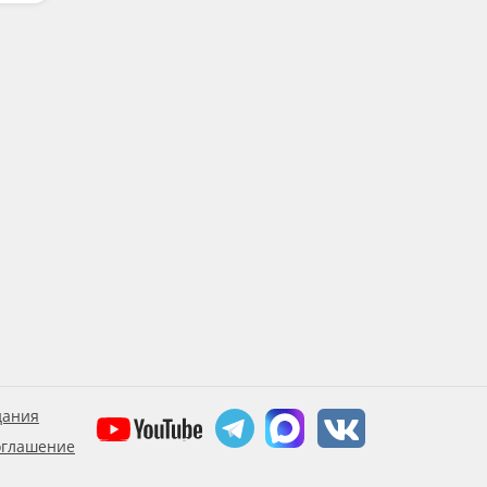
дания
оглашение