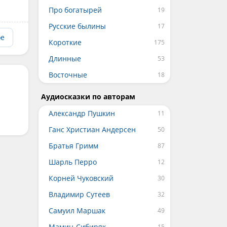
Про богатырей
Русские былины
ое
Короткие
Длинные
Восточные
Аудиосказки по авторам
Александр Пушкин
Ганс Христиан Андерсен
Братья Гримм
Шарль Перро
Корней Чуковский
Владимир Сутеев
Самуил Маршак
Мамин-Сибиряк