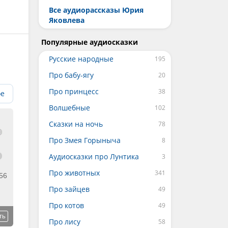
Все аудиорассказы Юрия
Яковлева
Популярные аудиосказки
Русские народные
Про бабу-ягу
Про принцесс
ое
Волшебные
Сказки на ночь
Про Змея Горыныча
Аудиосказки про Лунтика
Про животных
56
Про зайцев
Про котов
ть
Про лису