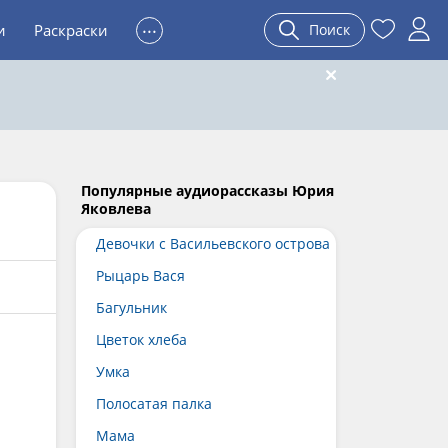
...
и
Раскраски
Поиск
Популярные аудиорассказы Юрия
Яковлева
Девочки с Васильевского острова
Рыцарь Вася
Багульник
Цветок хлеба
Умка
Полосатая палка
Мама