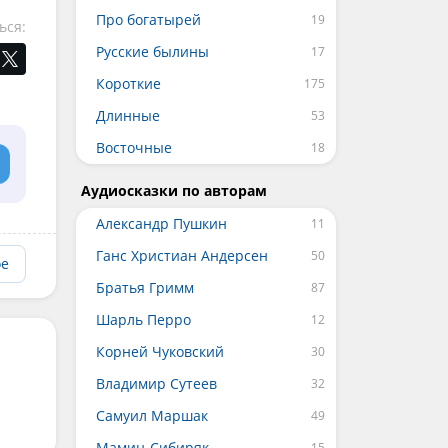
Про богатырей
ься:
Русские былины
Короткие
Длинные
Восточные
Аудиосказки по авторам
Александр Пушкин
Ганс Христиан Андерсен
ое
Братья Гримм
Шарль Перро
Корней Чуковский
Владимир Сутеев
Самуил Маршак
Мамин-Сибиряк