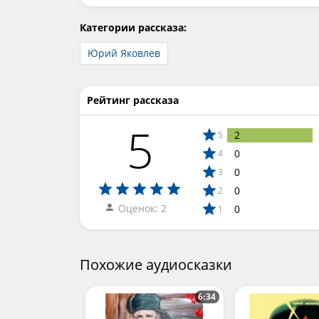
Категории рассказа:
Юрий Яковлев
Рейтинг рассказа
5
2
5
0
4
0
3
0
2
Оценок: 2
0
1
Похожие аудиосказки
6:34