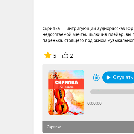
Скрипка — интригующий аудиорассказ Юри
недосягаемой мечты. Включив плейер, вы п
паренька, стоящего под окном музыкальног
5
2
Слушать
0:00:00
Скрипка