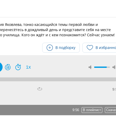
я Яковлева, тонко касающийся темы первой любви и
еренесётесь в дождливый день и представите себя на месте
о училища. Кого он ждёт и с кем познакомится? Сейчас узнаем!
В подборку
В избранн
1x
9:
9:56
В плейлист
Скача