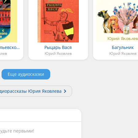
Девочки с Васильевского острова
Рыцарь Вася
Багульник
влев
Юрий Яковлев
Юрий Яковлев
Еще аудиосказки
удиорассказы Юрия Яковлева
Будьте первыми!