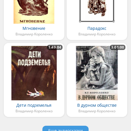
Мгновение
Парадокс
Владимир Короленко
Владимир Короленко
1:49:04
3:01:00
Дети подземелья
В дурном обществе
Владимир Короленко
Владимир Короленко
Еще аудиосказки