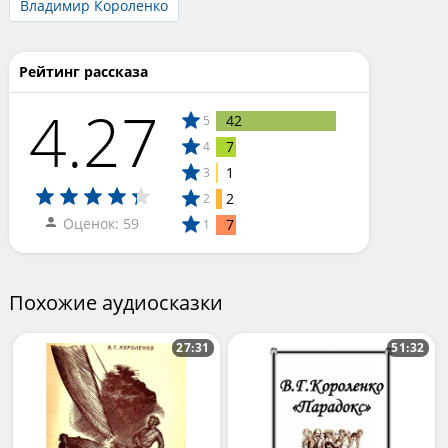
Владимир Короленко
Рейтинг рассказа
4.27
42
5
7
4
1
3
2
2
Оценок: 59
7
1
Похожие аудиосказки
27:31
51:32