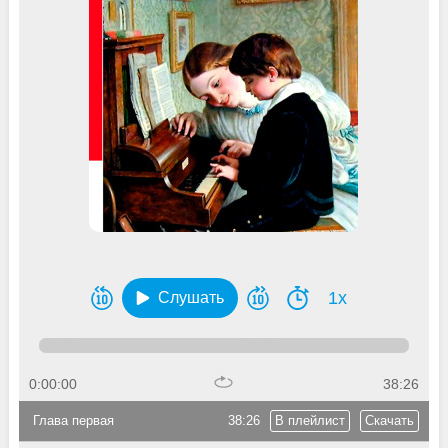
1x
Слушать
0:00:00
38:26
Глава первая
38:26
В плейлист
Скачать