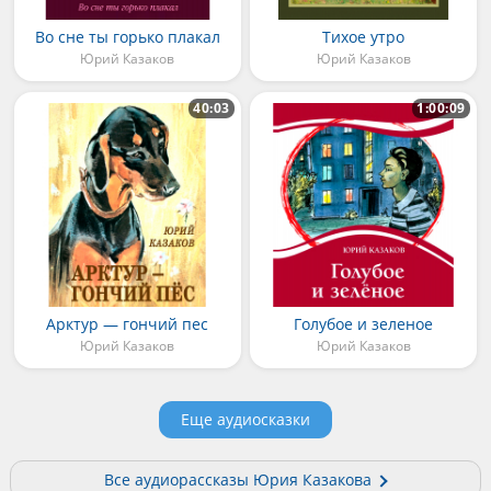
Во сне ты горько плакал
Тихое утро
Юрий Казаков
Юрий Казаков
40:03
1:00:09
Арктур — гончий пес
Голубое и зеленое
Юрий Казаков
Юрий Казаков
Еще аудиосказки
Все аудиорассказы Юрия Казакова