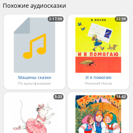
Похожие аудиосказки
2:17:59
22:59
Машины сказки
И я помогаю
По мультфильмам
Николай Носов
5:33
18:42