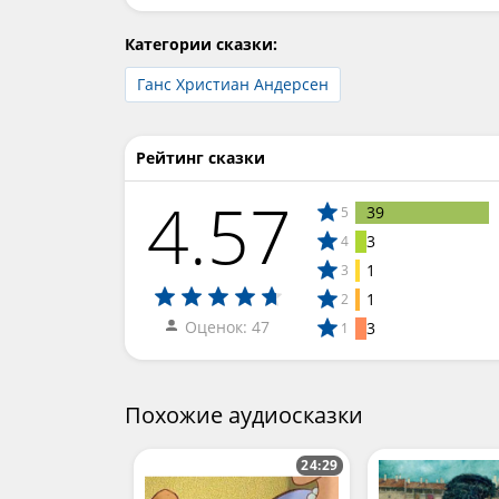
Категории сказки:
Ганс Христиан Андерсен
Рейтинг сказки
4.57
39
5
3
4
1
3
1
2
Оценок: 47
3
1
Похожие аудиосказки
24:29