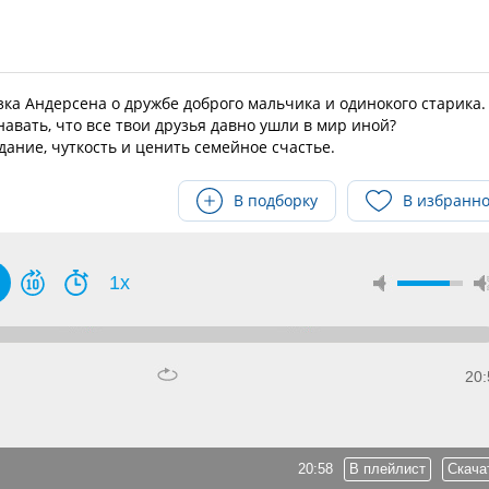
зка Андерсена о дружбе доброго мальчика и одинокого старика.
авать, что все твои друзья давно ушли в мир иной?
ание, чуткость и ценить семейное счастье.
В подборку
В избранн
1x
20:
20:58
В плейлист
Скача