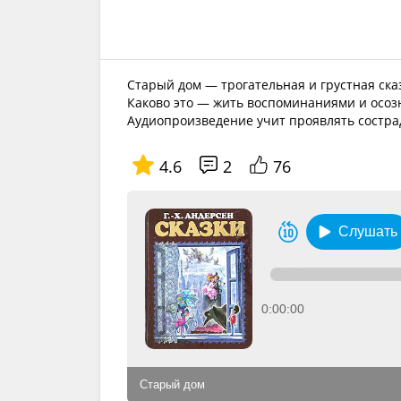
Старый дом — трогательная и грустная ска
Каково это — жить воспоминаниями и осозн
Аудиопроизведение учит проявлять сострад
4.6
2
76
Слушать
0:00:00
Старый дом