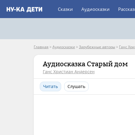
Сказки
Аудиосказки
Расска
Главная
>
Аудиосказки
>
Зарубежные авторы
>
Ганс Хр
Аудиосказка Старый дом
Ганс Христиан Андерсен
Читать
Слушать