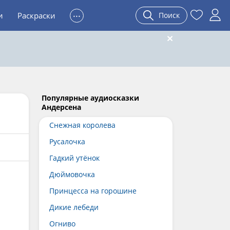
...
и
Раскраски
Поиск
Популярные аудиосказки
Андерсена
Снежная королева
Русалочка
Гадкий утёнок
Дюймовочка
Принцесса на горошине
Дикие лебеди
Огниво