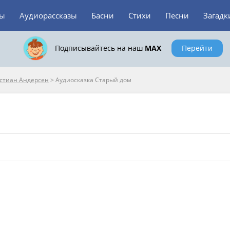
зы
Аудиорассказы
Басни
Стихи
Песни
Загадк
Подписывайтесь на наш
MAX
Перейти
истиан Андерсен
>
Аудиосказка Старый дом