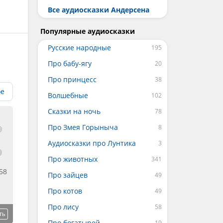
Все аудиосказки Андерсена
Популярные аудиосказки
Русские народные
Про бабу-ягу
Про принцесс
ое
Волшебные
Сказки на ночь
Про Змея Горыныча
Аудиосказки про Лунтика
Про животных
58
Про зайцев
Про котов
Про лису
ть
Про богатырей