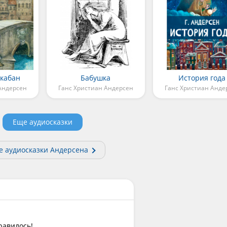
кабан
Бабушка
История года
Андерсен
Ганс Христиан Андерсен
Ганс Христиан Анде
Еще аудиосказки
е аудиосказки Андерсена
равилось!