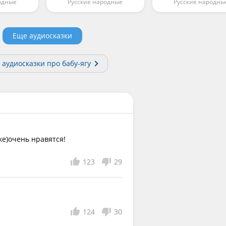
одные
Русские народные
Русские народны
Еще аудиосказки
 аудиосказки про бабу-ягу
е)очень нравятся!
123
29
124
30