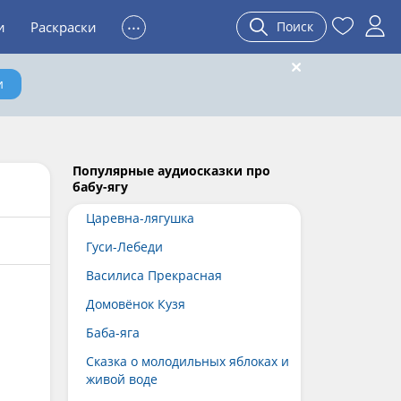
...
и
Раскраски
Поиск
и
Популярные аудиосказки про
бабу-ягу
Царевна-лягушка
Гуси-Лебеди
Василиса Прекрасная
Домовёнок Кузя
Баба-яга
Сказка о молодильных яблоках и
живой воде