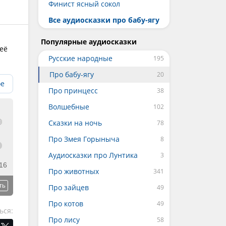
Финист ясный сокол
Все аудиосказки про бабу-ягу
Популярные аудиосказки
её
Русские народные
Про бабу-ягу
ое
Про принцесс
Волшебные
Сказки на ночь
Про Змея Горыныча
Аудиосказки про Лунтика
16
Про животных
ть
Про зайцев
Про котов
ься:
Про лису