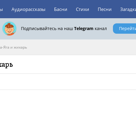
зы
Аудиорассказы
Басни
Стихи
Песни
Загадк
Подписывайтесь на наш
Telegram
канал
Перейт
а-Яга и жихарь
харь