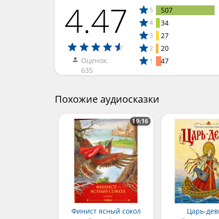
4.47
507
5
34
4
27
3
20
2
Оценок:
47
1
635
Похожие аудиосказки
19:16
Финист ясный сокол
Царь-дев