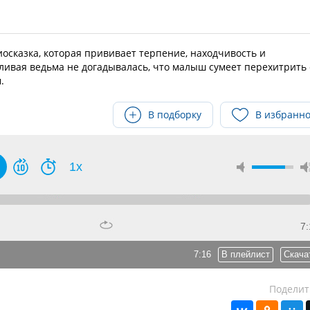
иосказка, которая прививает терпение, находчивость и
ливая ведьма не догадывалась, что малыш сумеет перехитрить 
.
В подборку
В избранн
1x
7:
7:16
В плейлист
Скача
Поделит