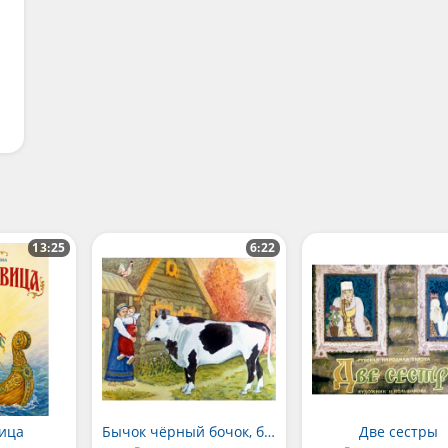
13:25
6:22
ица
Бычок чёрный бочок, белые копытца
Две сестры