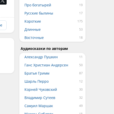
Про богатырей
Русские былины
Короткие
ое
Длинные
Восточные
Аудиосказки по авторам
Александр Пушкин
Ганс Христиан Андерсен
Братья Гримм
Шарль Перро
Корней Чуковский
Владимир Сутеев
Самуил Маршак
Мамин-Сибиряк