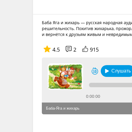
Баба Яга и жихарь — русская народная ауд
решительность. Похитив жихарька, прожор
и вернётся к друзьям живым и невредимым
4.5
2
915
Слушать
0:00:00
Баба-Яга и жихарь