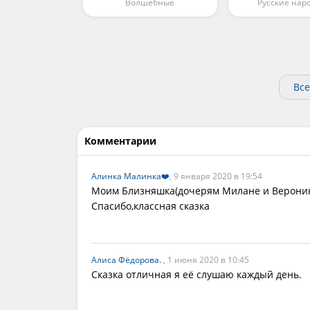
Волшебные
Русские нар
Все
Комментарии
Алинка Малинка❤️
, 9 января 2020 в 19:54
Моим Близняшка(дочерям Милане и Вероник
Спасибо,классная сказка
Алиса Фёдорова.
, 1 июня 2020 в 10:45
Сказка отличная я её слушаю каждый день.