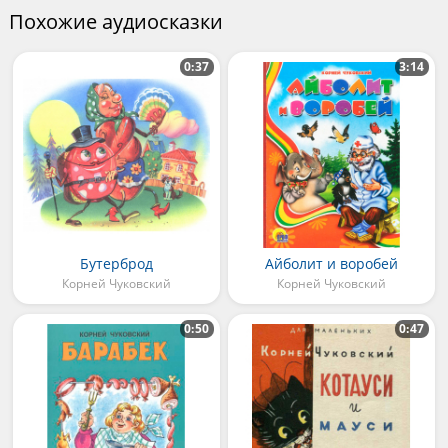
Похожие аудиосказки
0:37
3:14
Бутерброд
Айболит и воробей
Корней Чуковский
Корней Чуковский
0:50
0:47