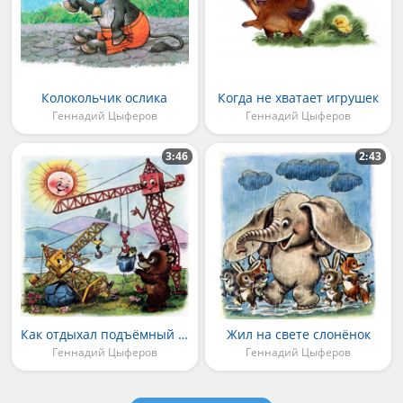
Колокольчик ослика
Когда не хватает игрушек
Геннадий Цыферов
Геннадий Цыферов
3:46
2:43
Как отдыхал подъёмный кран
Жил на свете слонёнок
Геннадий Цыферов
Геннадий Цыферов