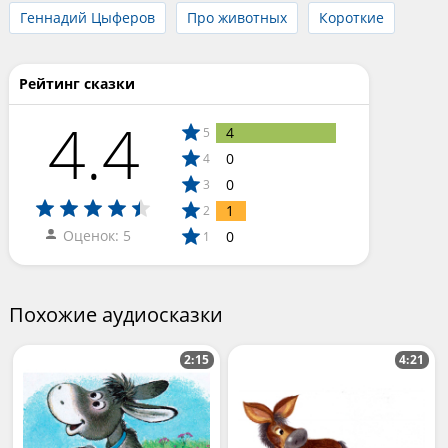
Геннадий Цыферов
Про животных
Короткие
Рейтинг сказки
4.4
4
5
0
4
0
3
1
2
Оценок: 5
0
1
Похожие аудиосказки
2:15
4:21