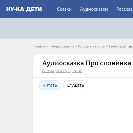
Сказки
Аудиосказки
Расска
Главная
>
Аудиосказки
>
Русские авторы
>
Геннадий Цы
Аудиосказка Про слонёнка
Геннадий Цыферов
Читать
Слушать