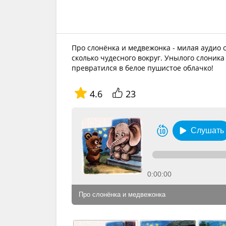
Про слонёнка и медвежонка - милая аудио 
сколько чудесного вокруг. Унылого слоника
превратился в белое пушистое облачко!
4.6
23
Слушать
0:00:00
Про слонёнка и медвежонка