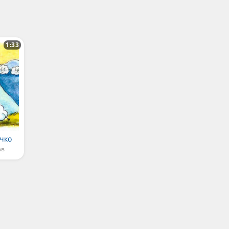
1:33
чко
ов