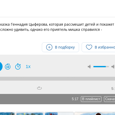
сказка Геннадия Цыферова, которая рассмешит детей и покажет
 сложно удивить, однако его приятель мишка справился -
В подборку
В избранн
1x
5:
5:17
В плейлист
Скача