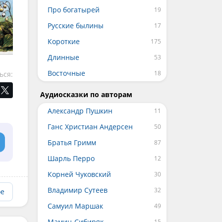
Про богатырей
Русские былины
Короткие
Длинные
Восточные
ься:
Аудиосказки по авторам
Александр Пушкин
Ганс Христиан Андерсен
Братья Гримм
Шарль Перро
Корней Чуковский
Владимир Сутеев
ое
Самуил Маршак
Мамин-Сибиряк