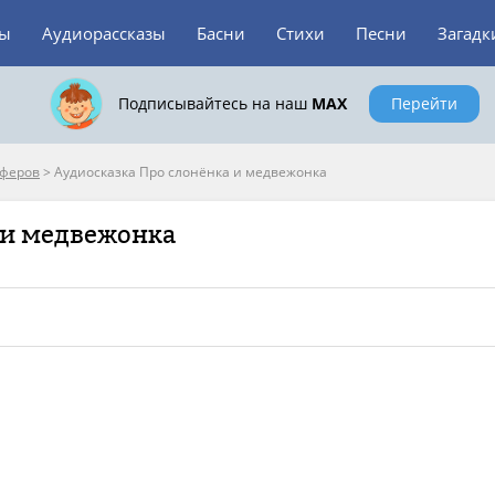
зы
Аудиорассказы
Басни
Стихи
Песни
Загадк
Подписывайтесь на наш
MAX
Перейти
феров
>
Аудиосказка Про слонёнка и медвежонка
 и медвежонка