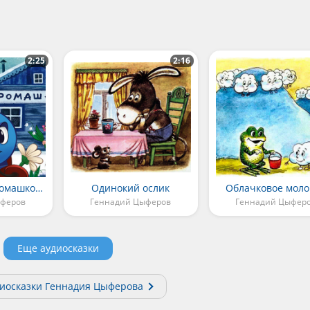
2:25
2:16
Паровозик из Ромашково
Одинокий ослик
Облачковое моло
ыферов
Геннадий Цыферов
Геннадий Цыфер
Еще аудиосказки
диосказки Геннадия Цыферова