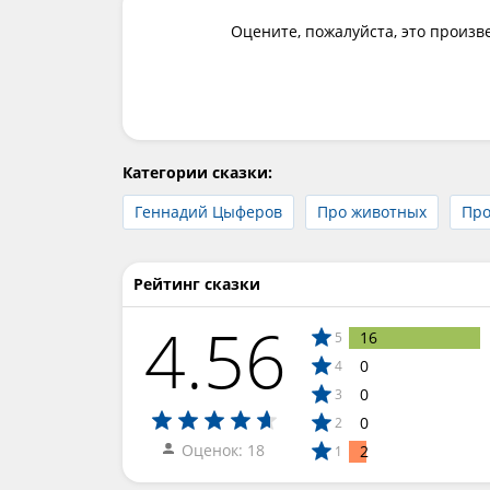
Оцените, пожалуйста, это произв
Категории сказки:
Геннадий Цыферов
Про животных
Про
Рейтинг сказки
4.56
16
5
0
4
0
3
0
2
Оценок: 18
2
1