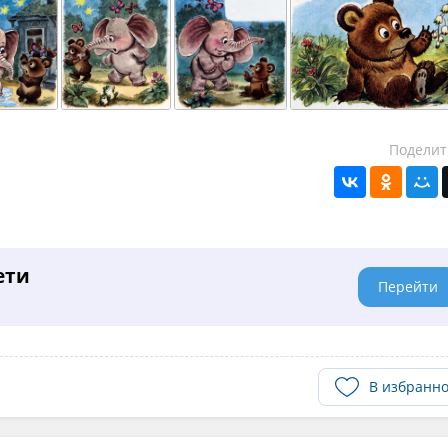
Поделит
ети
Перейти
В избранн