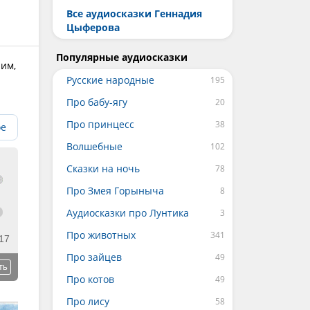
Все аудиосказки Геннадия
Цыферова
Популярные аудиосказки
 им,
Русские народные
Про бабу-ягу
Про принцесс
ое
Волшебные
Сказки на ночь
Про Змея Горыныча
Аудиосказки про Лунтика
Про животных
17
Про зайцев
ть
Про котов
Про лису