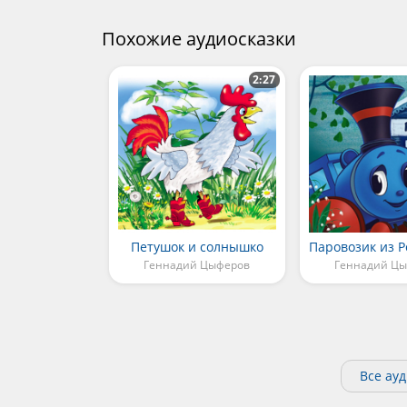
Похожие аудиосказки
2:27
Петушок и солнышко
Геннадий Цыферов
Геннадий Ц
Все ау