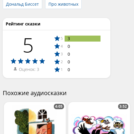
Дональд Биссет
Про животных
Рейтинг сказки
5
3
5
0
4
0
3
0
2
Оценок: 3
0
1
Похожие аудиосказки
4:05
3:52