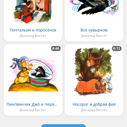
Почтальон и поросенок
Всё кувырком
Дональд Биссет
Дональд Биссет
4:46
6:12
Пингвинчик Джо и Черепашка Джейн
Носорог и добрая фея
Дональд Биссет
Дональд Биссет