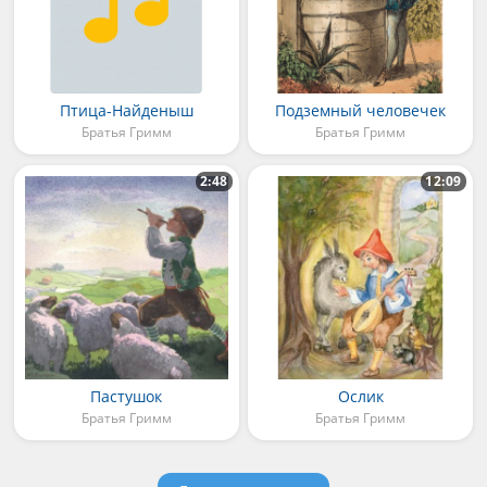
Птица-Найденыш
Подземный человечек
Братья Гримм
Братья Гримм
2:48
12:09
Пастушок
Ослик
Братья Гримм
Братья Гримм