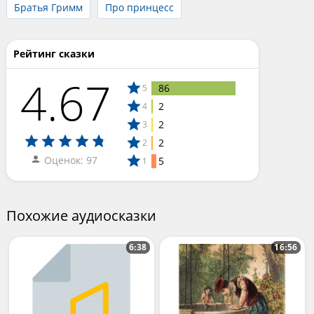
Братья Гримм
Про принцесс
Рейтинг сказки
4.67
86
5
2
4
2
3
2
2
Оценок: 97
5
1
Похожие аудиосказки
6:38
16:56