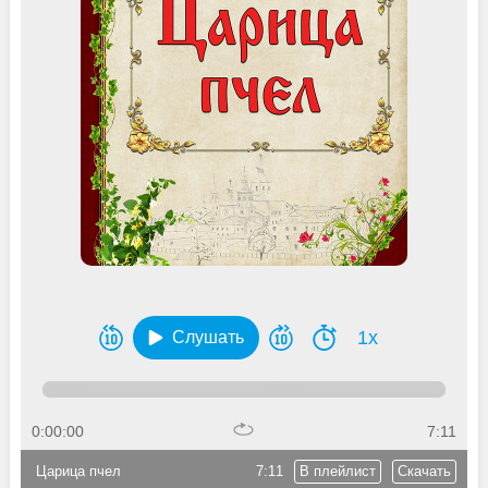
1x
Слушать
0:00:00
7:11
Царица пчел
7:11
В плейлист
Скачать